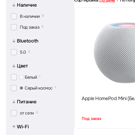
Сортировка:
По цене
По поп
Наличие
В наличии
0
Под заказ
2
Bluetooth
5.0
2
Цвет
Белый
1
Серый космос
1
Apple HomePod Mini (Бе
Питание
от сети
2
Под заказ
Wi-Fi