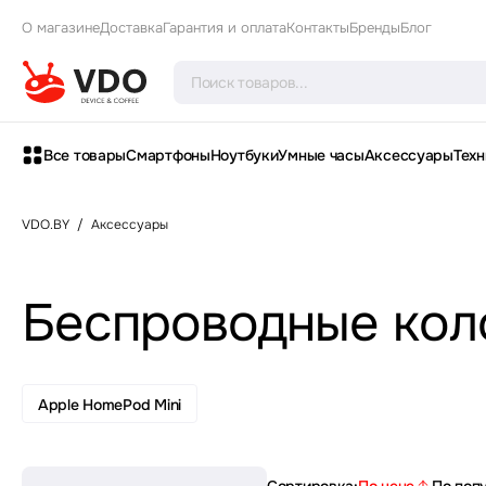
О магазине
Доставка
Гарантия и оплата
Контакты
Бренды
Блог
Все товары
Смартфоны
Ноутбуки
Умные часы
Аксессуары
Техн
VDO.BY
/
Аксессуары
Беспроводные кол
Apple HomePod Mini