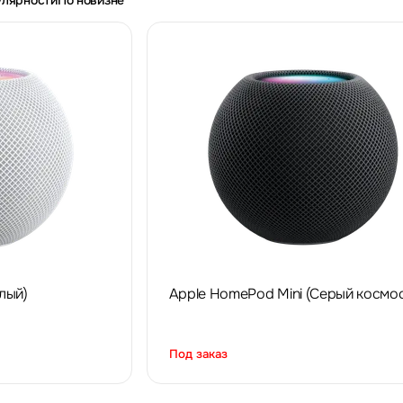
улярности
По новизне
лый)
Apple HomePod Mini (Серый космос
Под заказ