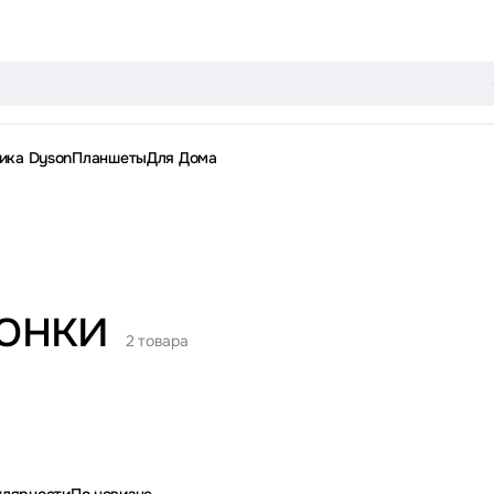
ика Dyson
Планшеты
Для Дома
онки
2 товара