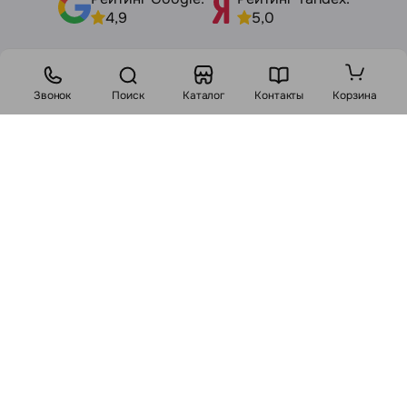
4,9
5,0
Политика конфиденциальности
Звонок
Поиск
Каталог
Контакты
Корзина
Договор публичной оферты
Карта сайта
Чек
Разработка сайта
Whale Studio
Номер телефона работников местных исполнительных
и распорядительных органов по месту государственной
регистрации ООО «Яблоко Раздора», уполномоченных
рассматривать обращения покупателей: +375 17 348-39-06.
Лицо, уполномоченное рассматривать обращения
покупателей о нарушении их прав: Карпович С.А.
Размещенная на настоящем сайте информация отражена для
получения общего представления потенциальным