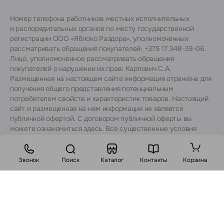
Номер телефона работников местных исполнительных
и распорядительных органов по месту государственной
регистрации ООО «Яблоко Раздора», уполномоченных
рассматривать обращения покупателей: +375 17 348-39-06.
Лицо, уполномоченное рассматривать обращения
покупателей о нарушении их прав: Карпович С.А.
Размещенная на настоящем сайте информация отражена для
получения общего представления потенциальным
потребителем свойств и характеристик товаров. Настоящий
сайт и размещенная на нем информация не является
публичной офертой. С договором публичной оферты вы
можете ознакомиться
здесь
. Все существенные условия
договора купли-продажи утверждаются после согласования
с консультантами.
Звонок
Поиск
Каталог
Контакты
Корзина