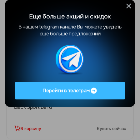
Еще больше акций и скидок
В нашем telegram канале Вы можете увидеть
еще больше предложений
СКИДКА -23%
1298
BYN
1597 BYN
Перейти в телеграм
Apple Watch Series 11 46 mm Jet Black Aluminum
Black Sport Band
В корзину
Купить сейчас