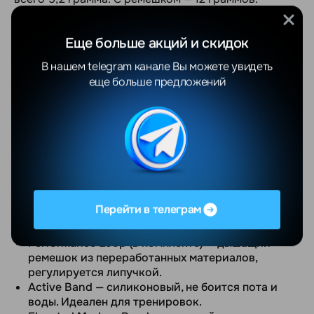
Толщина — 8,3 мм. Вы просто забываете, что он на
руке
Еще больше акций и скидок
Без экрана, без кнопок.
Никаких уведомлений,
В нашем telegram канале Вы можете увидеть
циферблатов и разряжающих батарею дисплеев.
еще больше предложений
Только вы и ваше тело.
Работает до 7 дней без подзарядки.
Быстрая
зарядка 5 минут даёт целый день использования.
Полный цикл зарядки — около 90 минут
Сменные ремешки на любой случай.
Трекер легко
вынимается из ремешка и переставляется за
Перейти в телеграм
секунды. Доступны три стиля:
Performance Loop (в комплекте) — дышащий
ремешок из переработанных материалов,
регулируется липучкой.
Active Band — силиконовый, не боится пота и
воды. Идеален для тренировок.