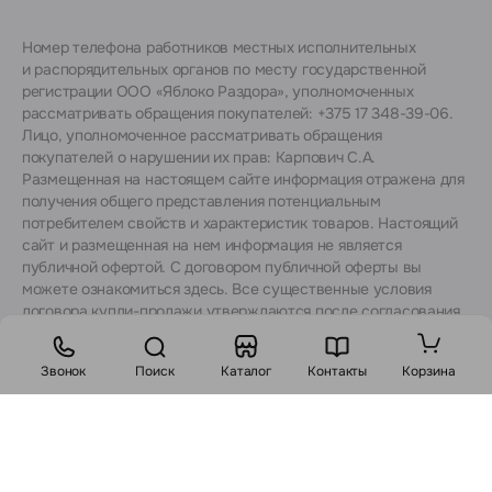
Номер телефона работников местных исполнительных
и распорядительных органов по месту государственной
регистрации ООО «Яблоко Раздора», уполномоченных
рассматривать обращения покупателей: +375 17 348-39-06.
Лицо, уполномоченное рассматривать обращения
покупателей о нарушении их прав: Карпович С.А.
Размещенная на настоящем сайте информация отражена для
получения общего представления потенциальным
потребителем свойств и характеристик товаров. Настоящий
сайт и размещенная на нем информация не является
публичной офертой. С договором публичной оферты вы
можете ознакомиться
здесь
. Все существенные условия
договора купли-продажи утверждаются после согласования
с консультантами.
Звонок
Поиск
Каталог
Контакты
Корзина