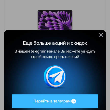
Еще больше акций и скидок
В нашем telegram канале Вы можете увидеть
еще больше предложений
СКИДКА -23%
4542
BYN
5587 BYN
Macbook Air 15" M3 16 GB, SSD 512 GB Серый
космос MXD13
В корзину
Купить сейчас
Перейти в телеграм