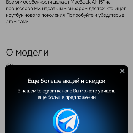
Все эти особенности делают MacBook Air 15" на
процессоре M3 идеальным выбором для тех, кто ищет
ноутбук нового поколения. Попробуйте и убедитесь в
этом сами!
О модели
Общие
Еще больше акций и скидок
Продуктовая линейка
Apple MacBook Air
В нашем telegram канале Вы можете увидеть
Тип
классический
еще больше предложений
Состояние устройства
новый
Платформа (кодовое
Apple Silicon (2023)
название)