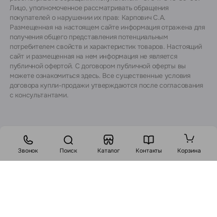
Лицо, уполномоченное рассматривать обращения
покупателей о нарушении их прав: Карпович С.А.
Размещенная на настоящем сайте информация отражена для
получения общего представления потенциальным
потребителем свойств и характеристик товаров. Настоящий
сайт и размещенная на нем информация не является
публичной офертой. С договором публичной оферты вы
можете ознакомиться
здесь
. Все существенные условия
договора купли-продажи утверждаются после согласования
с консультантами.
Звонок
Поиск
Каталог
Контакты
Корзина
Стоимость:
4542
BYN
5587 BYN
В корзину
Заказ в 1 клик