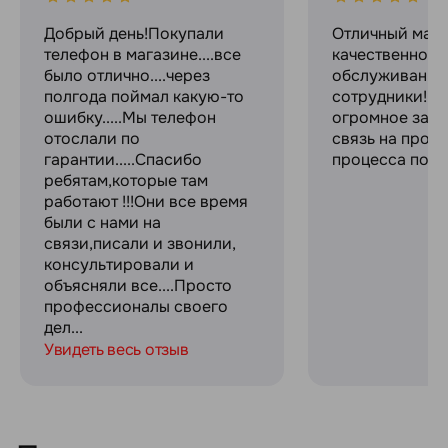
Добрый день!Покупали
Отличный мага
телефон в магазине....все
качественное
было отлично....через
обслуживание
полгода поймал какую-то
сотрудники! С
ошибку.....Мы телефон
огромное за с
отослали по
связь на прот
гарантии.....Спасибо
процесса поку
ребятам,которые там
работают !!!Они все время
были с нами на
связи,писали и звонили,
консультировали и
объясняли все....Просто
профессионалы своего
дел...
Увидеть весь отзыв