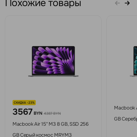
Похожие товары
СКИДКА -23%
Macbook A
3567
BYN
4387 BYN
GB Сереб
Macbook Air 15" M3 8 GB, SSD 256
GB Серый космос MRYM3