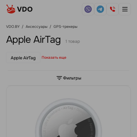
VDO.BY
/
Аксессуары
/
GPS-трекеры
Apple AirTag
1 товар
Apple AirTag
Показать еще
Фильтры