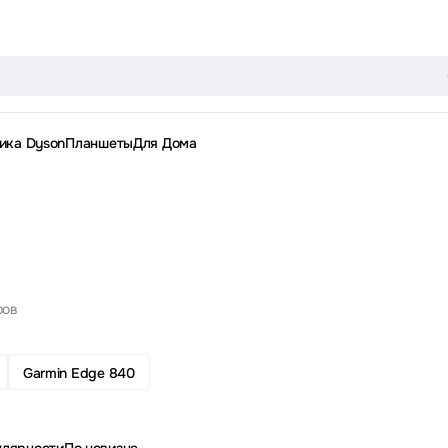
ика Dyson
Планшеты
Для Дома
ров
Garmin Edge 840