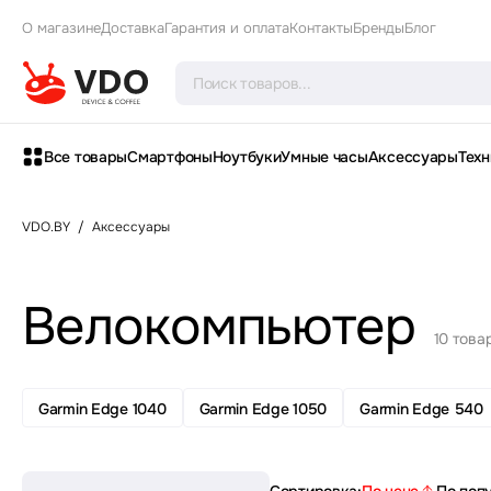
О магазине
Доставка
Гарантия и оплата
Контакты
Бренды
Блог
Все товары
Смартфоны
Ноутбуки
Умные часы
Аксессуары
Техн
VDO.BY
/
Аксессуары
Велокомпьютер
10 това
Garmin Edge 1040
Garmin Edge 1050
Garmin Edge 540