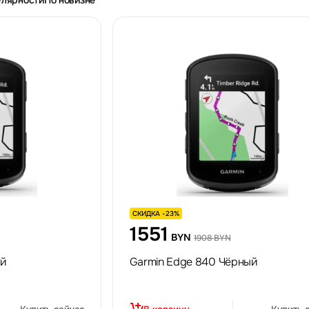
улярности
По новизне
СКИДКА -23%
1551
BYN
1908 BYN
ый
Garmin Edge 840 Чёрный