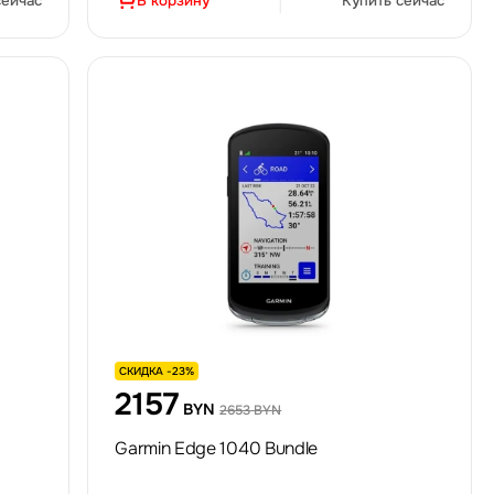
сейчас
В корзину
Купить сейчас
СКИДКА -23%
2157
BYN
2653 BYN
Garmin Edge 1040 Bundle