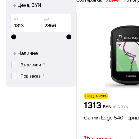
Сортировка:
По цене
По поп
Цена, BYN
от
до
Наличие
В наличии
9
Под заказ
1
СКИДКА -23%
1313
BYN
1615 BYN
Garmin Edge 540 Чёрн