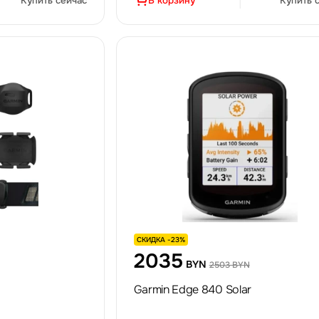
Купить сейчас
В корзину
Купить 
СКИДКА -23%
2035
BYN
2503 BYN
Garmin Edge 840 Solar