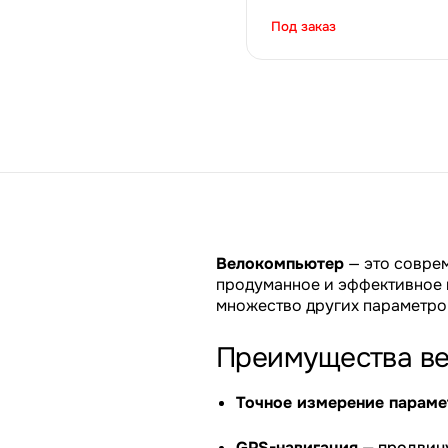
Под заказ
Велокомпьютер
— это соврем
продуманное и эффективное п
множество других параметров
Преимущества в
Точное измерение параме
GPS-навигация
— продвину