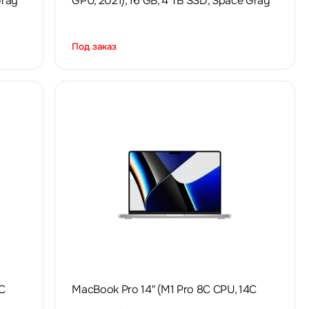
Gray
GPU, 2021), 16 GB, 4 TB SSD, Space Gray
Под заказ
C
MacBook Pro 14" (M1 Pro 8C CPU, 14C