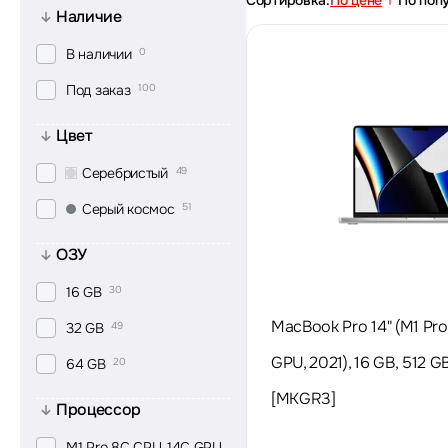
Сортировка:
По цене
По поп
Наличие
В наличии
0
Под заказ
100
Цвет
Серебристый
49
Серый космос
51
ОЗУ
16 GB
30
MacBook Pro 14" (M1 Pro
32 GB
49
GPU, 2021), 16 GB, 512 GB
64 GB
20
[MKGR3]
Процессор
M1 Pro 8C CPU, 14C GPU