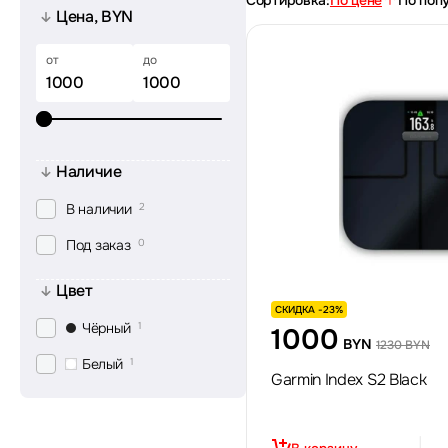
Сортировка:
По цене
По поп
Цена, BYN
от
до
Наличие
В наличии
2
Под заказ
0
Цвет
СКИДКА -23%
Чёрный
1
1000
BYN
1230 BYN
Белый
1
Garmin Index S2 Black