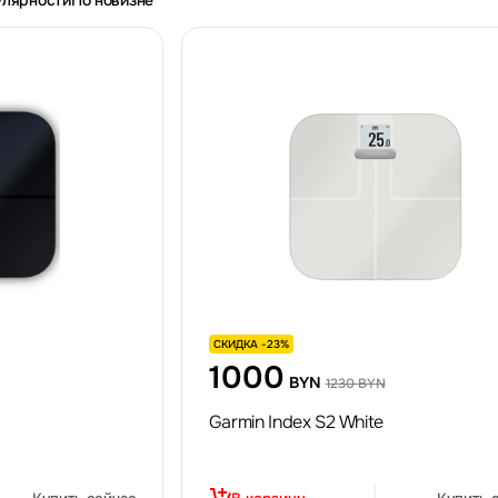
улярности
По новизне
СКИДКА -23%
1000
BYN
1230 BYN
Garmin Index S2 White