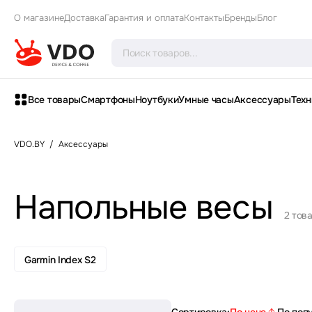
О магазине
Доставка
Гарантия и оплата
Контакты
Бренды
Блог
Все товары
Смартфоны
Ноутбуки
Умные часы
Аксессуары
Техн
VDO.BY
/
Аксессуары
Напольные весы
2 тов
Garmin Index S2