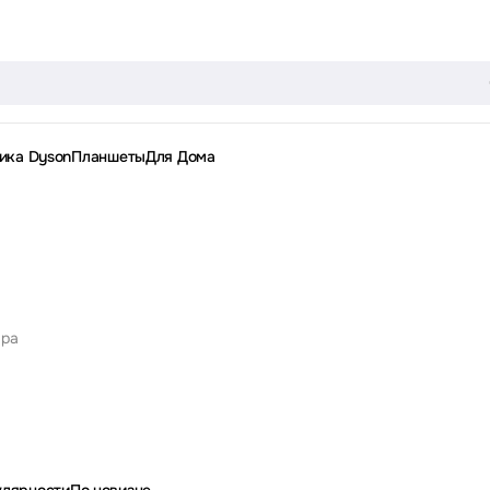
ика Dyson
Планшеты
Для Дома
ара