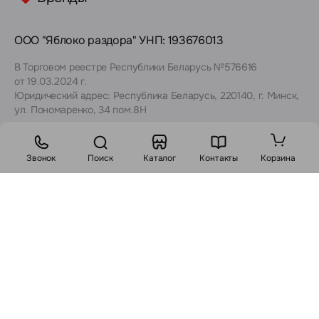
ООО "Яблоко раздора" УНП: 193676013
В Торговом реестре Республики Беларусь №576616
от 19.03.2024 г.
Юридический адрес: Республика Беларусь, 220140, г. Минск,
ул. Пономаренко, 34 пом.8Н
Звонок
Поиск
Каталог
Контакты
Корзина
Рейтинг Google:
Рейтинг Yandex:
4,9
5,0
Политика конфиденциальности
Договор публичной оферты
Карта сайта
Чек