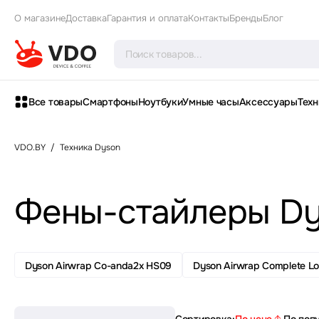
О магазине
Доставка
Гарантия и оплата
Контакты
Бренды
Блог
Все товары
Смартфоны
Ноутбуки
Умные часы
Аксессуары
Техн
VDO.BY
/
Техника Dyson
Фены-стайлеры D
Dyson Airwrap Co-anda2x HS09
Dyson Airwrap Complete L