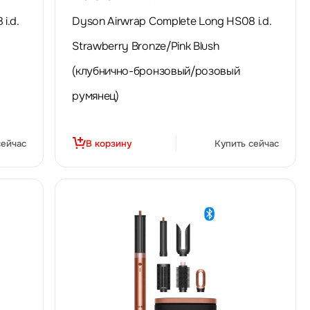
i.d.
Dyson Airwrap Complete Long HS08 i.d.
Strawberry Bronze/Pink Blush
(клубнично-бронзовый/розовый
румянец)
сейчас
В корзину
Купить сейчас