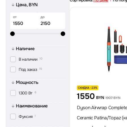
Сортировка:
По цене
По поп
Цена, BYN
от
до
Наличие
В наличии
10
Под заказ
15
Мощность
СКИДКА -23%
1300 Вт
6
1550
BYN
1907 BYN
Наименование
Dyson Airwrap Complete
Фуксия
1
Ceramic Patina/Topaz (