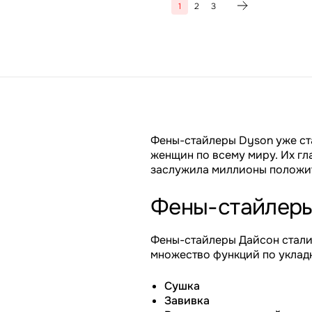
1
2
3
Фены-стайлеры Dyson уже ст
женщин по всему миру. Их г
заслужила миллионы положит
Фены-стайлер
Фены-стайлеры Дайсон стали
множество функций по укладк
Сушка
Завивка