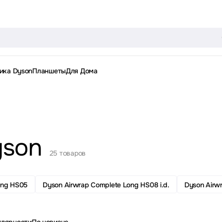
ика Dyson
Планшеты
Для Дома
yson
25 товаров
ong HS05
Dyson Airwrap Complete Long HS08 i.d.
Dyson Airw