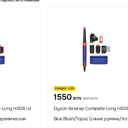
улярности
По новизне
СКИДКА -23%
1550
BYN
1907 BYN
 Long HS08 i.d.
Dyson Airwrap Complete Long HS08 
керамическая
Blue Blush/Topaz (синие румяна/топ