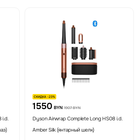
СКИДКА -23%
1550
BYN
1907 BYN
i.d.
Dyson Airwrap Complete Long HS08 i.d.
аз)
Amber Silk (янтарный шелк)