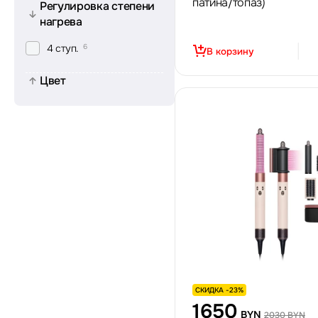
патина/топаз)
Регулировка степени
нагрева
4 ступ.
6
В корзину
Цвет
СКИДКА -23%
1650
BYN
2030 BYN