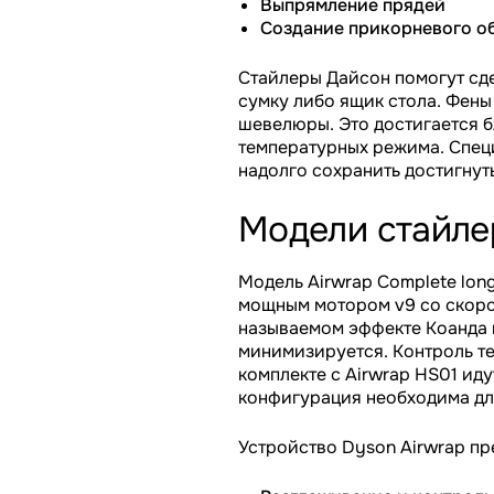
Выпрямление прядей
Создание прикорневого о
Стайлеры Дайсон помогут сде
сумку либо ящик стола. Фены
шевелюры. Это достигается б
температурных режима. Спец
надолго сохранить достигнут
Модели стайле
Модель Airwrap Complete lon
мощным мотором v9 со скоро
называемом эффекте Коанда в
минимизируется. Контроль те
комплекте с Airwrap HS01 ид
конфигурация необходима для
Устройство Dyson Airwrap пр