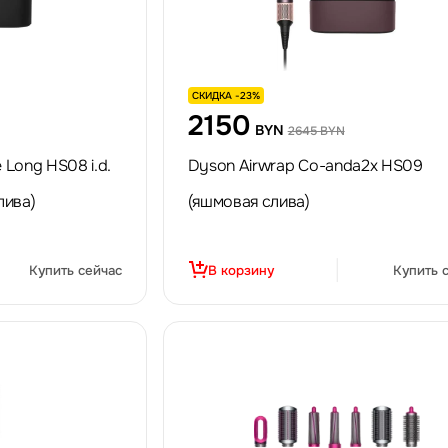
СКИДКА -23%
2150
BYN
2645 BYN
 Long HS08 i.d.
Dyson Airwrap Co-anda2x HS09
лива)
(яшмовая слива)
Купить сейчас
В корзину
Купить 