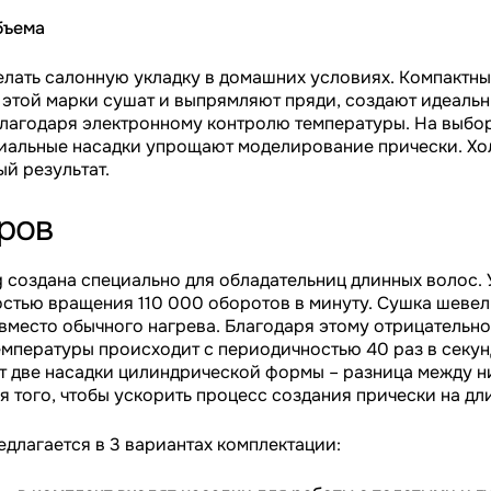
бъема
лать салонную укладку в домашних условиях. Компактны
 этой марки сушат и выпрямляют пряди, создают идеальн
лагодаря электронному контролю температуры. На выбор
иальные насадки упрощают моделирование прически. Хо
ый результат.
ров
g создана специально для обладательниц длинных волос.
стью вращения 110 000 оборотов в минуту. Сушка шевел
место обычного нагрева. Благодаря этому отрицательно
мпературы происходит с периодичностью 40 раз в секунд
ут две насадки цилиндрической формы – разница между н
 того, чтобы ускорить процесс создания прически на дл
едлагается в 3 вариантах комплектации: