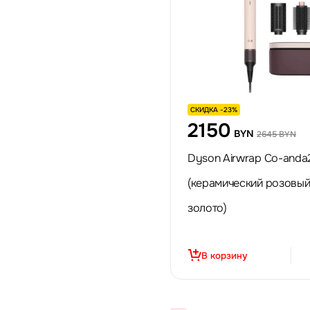
СКИДКА -23%
2150
BYN
2645 BYN
Dyson Airwrap Co-anda
(керамический розовы
золото)
В корзину