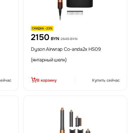
СКИДКА -23%
2150
BYN
2645 BYN
Dyson Airwrap Co-anda2x HS09
(янтарный шелк)
сейчас
В корзину
Купить сейчас