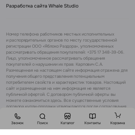
Разработка сайта
Whale Studio
Номер телефона работников местных исполнительных
и распорядительных органов по месту государственной
регистрации ООО «Яблоко Раздора», уполномоченных
рассматривать обращения покупателей: +375 17 348-39-06.
Лицо, уполномоченное рассматривать обращения
покупателей о нарушении их прав: Карпович С.А.
Размещенная на настоящем сайте информация отражена для
получения общего представления потенциальным
потребителем свойств и характеристик товаров. Настоящий
сайт и размещенная на нем информация не является
публичной офертой. С договором публичной оферты вы
можете ознакомиться
здесь
. Все существенные условия
договора купли-продажи утверждаются после согласования
с консультантами.
Звонок
Поиск
Каталог
Контакты
Корзина