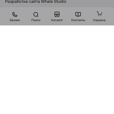
Разработка сайта
Whale Studio
Звонок
Поиск
Каталог
Контакты
Корзина
Номер телефона работников местных исполнительных
и распорядительных органов по месту государственной
регистрации ООО «Яблоко Раздора», уполномоченных
рассматривать обращения покупателей: +375 17 348-39-06.
Лицо, уполномоченное рассматривать обращения
покупателей о нарушении их прав: Карпович С.А.
Размещенная на настоящем сайте информация отражена для
получения общего представления потенциальным
потребителем свойств и характеристик товаров. Настоящий
сайт и размещенная на нем информация не является
публичной офертой. С договором публичной оферты вы
можете ознакомиться
здесь
. Все существенные условия
договора купли-продажи утверждаются после согласования
с консультантами.