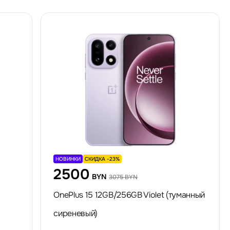
НОВИНКИ
СКИДКА -23%
2500
BYN
3075 BYN
OnePlus 15 12GB/256GB Violet (туманный
сиреневый)