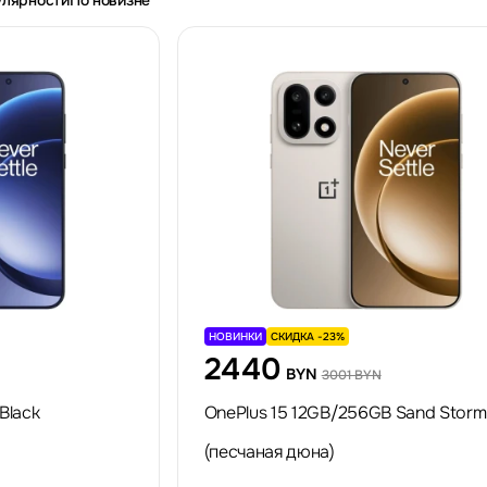
улярности
По новизне
НОВИНКИ
СКИДКА -23%
2440
BYN
3001 BYN
Black
OnePlus 15 12GB/256GB Sand Storm
(песчаная дюна)