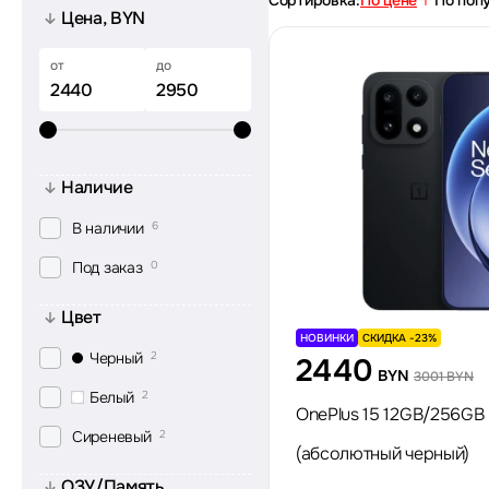
Сортировка:
По цене
По поп
Цена, BYN
от
до
Наличие
В наличии
6
Под заказ
0
Цвет
НОВИНКИ
СКИДКА -23%
Черный
2
2440
BYN
3001 BYN
Белый
2
OnePlus 15 12GB/256GB 
Сиреневый
2
(абсолютный черный)
ОЗУ/Память