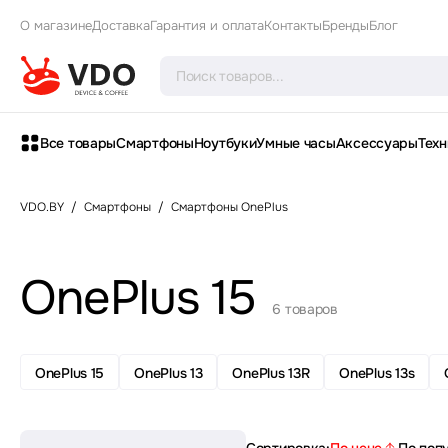
О магазине
Доставка
Гарантия и оплата
Контакты
Бренды
Блог
Все товары
Смартфоны
Ноутбуки
Умные часы
Аксессуары
Техн
VDO.BY
/
Смартфоны
/
Смартфоны OnePlus
OnePlus 15
6 товаров
OnePlus 15
OnePlus 13
OnePlus 13R
OnePlus 13s