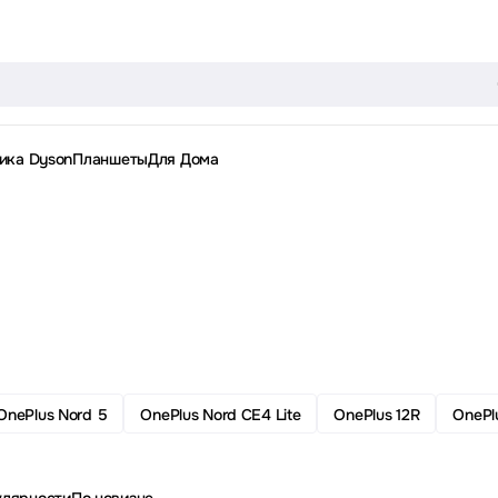
ика Dyson
Планшеты
Для Дома
OnePlus Nord 5
OnePlus Nord CE4 Lite
OnePlus 12R
OnePl