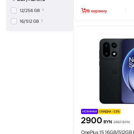
12/256 GB
3
В корзину
16/512 GB
3
НОВИНКИ
СКИДКА -23%
2900
BYN
3567 BYN
OnePlus 15 16GB/512GB 