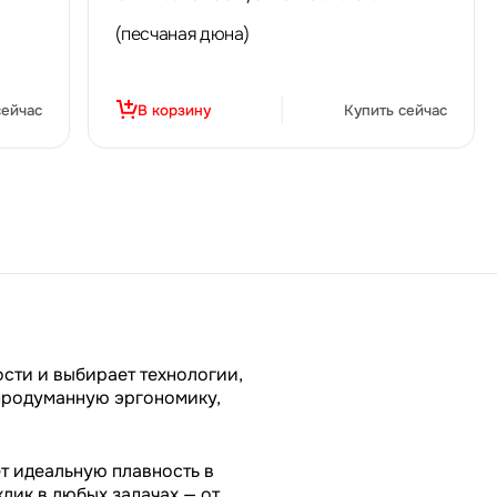
(песчаная дюна)
сейчас
В корзину
Купить сейчас
ости и выбирает технологии,
продуманную эргономику,
т идеальную плавность в
лик в любых задачах — от