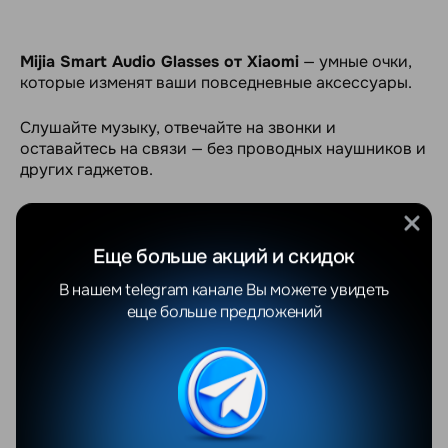
Mijia Smart Audio Glasses от Xiaomi
— умные очки,
которые изменят ваши повседневные аксессуары.
Слушайте музыку, отвечайте на звонки и
оставайтесь на связи — без проводных наушников и
других гаджетов.
Очки весом всего 27 граммов, комфортные для
ежедневного использования. Они не давят на нос и
Еще больше акций и скидок
не чувствуются, даже если носить весь день. К тому
же, они выглядят стильно — можно выбрать
В нашем telegram канале Вы можете увидеть
различные оправы на любой вкус.
еще больше предложений
Что еще приятно, они не блокируют окружающий
мир. Можете слушать любимые треки, подкасты или
просто болтать по телефону, и при этом слышать
все, что происходит вокруг.