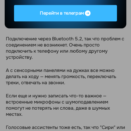
Батарея на удивление долго держит заряд. Можете
слушать музыку целый день или общаться по
Перейти в телеграм
телефону, не переживая, что сядет зарядка. Ну, а
если все же разрядится, за 10 минут подзарядки
получите около 4 часов работы.
Подключение через Bluetooth 5.2, так что проблем с
соединением не возникнет. Очень просто
подключить к телефону или любому другому
устройству.
А с сенсорными панелями на дужках все можно
делать на ходу — менять громкость, переключать
треки, отвечать на звонки.
Если еще и нужно записать что-то важное —
встроенные микрофоны с шумоподавлением
помогут не потерять ни слова, даже в шумных
местах.
Голосовые ассистенты тоже есть, так что "Сири" или