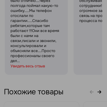
было отлично....через
обслуживание
полгода поймал какую-то
сотрудники! С
ошибку.....Мы телефон
огромное за с
отослали по
связь на прот
гарантии.....Спасибо
процесса поку
ребятам,которые там
работают !!!Они все время
были с нами на
связи,писали и звонили,
консультировали и
объясняли все....Просто
профессионалы своего
дел...
Увидеть весь отзыв
Похожие товары