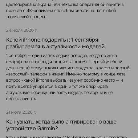
цветопередача экрана или нехватка оперативной памяти в
проекте с 4K-роликами способны свести на нет любой
творческий процесс.
24 июля 2026 г.
Какой iPhone подарить к 1 сентября:
разбираемся в актуальности моделей
1 сентября — один из тех редких поводов, когда покупка
смартфона не откладывается «на потом». Первый учебный
день, новый статус школьника или студента, а часто и первый
«взрослый» телефон в жизни. Именно поэтому в конце лета
вопрос «какой iPhone выбрать» звучит особенно часто — и
почти всегда упирается в один и тот же спор: брать
актуальную новинку или взять модель постарше и не
переплачивать.
21 июля 2026 г.
Как узнать, когда было активировано ваше
устройство Garmin?
Кто не рад новым гаджетам? Особенно если это устройство