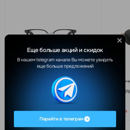
Еще больше акций и скидок
В нашем telegram канале Вы можете увидеть
еще больше предложений
Умные очки Xiaomi Mijia Smart Audio
Умные очки
Glasses Browline
Glasses Pi
Под заказ
Под заказ
Перейти в телеграм