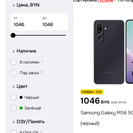
Сортировка:
По цене
По поп
Цена, BYN
от
до
Наличие
В наличии
2
Под заказ
0
Цвет
СКИДКА -23%
Черный
1
1046
BYN
1287 BYN
Зелёный
1
Samsung Galaxy M56 5G
ОЗУ/Память
(черный)
8/256 GB
2