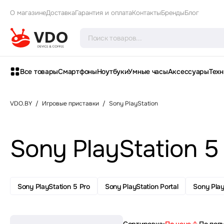
О магазине
Доставка
Гарантия и оплата
Контакты
Бренды
Блог
Все товары
Смартфоны
Ноутбуки
Умные часы
Аксессуары
Техн
VDO.BY
/
Игровые приставки
/
Sony PlayStation
Sony PlayStation 5
Sony PlayStation 5 Pro
Sony PlayStation Portal
Sony Play