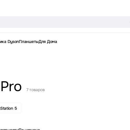
ика Dyson
Планшеты
Для Дома
 Pro
7 товаров
Station 5