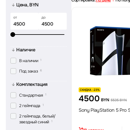
Сортировка:
По цене
По поп
Цена, BYN
от
до
Наличие
В наличии
1
Под заказ
6
Комплектация
СКИДКА -23%
Стандартная
1
4500
BYN
5535 BYN
2 геймпада
1
Sony PlayStation 5 Pro 
2 геймпада, белый/
звездный синий
1