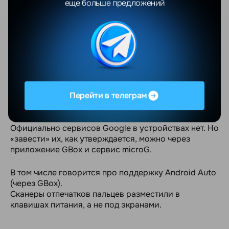
еще больше предложений
Все трио получило оболочку EMUI 15 — ее
установили поверх Android (точная версия не
афишируется, но, скорее всего, это Android 12).
Pro
и
Ultra
поддерживают eSIM-карты.
Устройства защищены от воды и пыли по
Перейти в телеграм
стандартам IP68/69.
Официально сервисов Google в устройствах нет. Но
«завести» их, как утверждается, можно через
приложение GBox и сервис microG.
В том числе говорится про поддержку Android Auto
(через GBox).
Сканеры отпечатков пальцев разместили в
клавишах питания, а не под экранами.