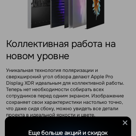
Коллективная работа на
новом уровне
Уникальная технология поляризации и
сверхширокий угол обзора делают Apple Pro
Display XDR идеальным для коллективной работы.
Теперь нет необходимости собирать всех
сотрудников перед одним экраном. Изображение
сохраняет свои характеристики настолько точно,
что даже сидя сбоку, можно увидеть все детали
проекта в идеальной яркости и цвете.
Настройка под каждую
Еще больше акций и скидок