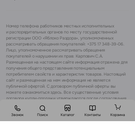
Номер телефона работников местных исполнительных
и распорядительных органов по месту государственной
регистрации ООО «Яблоко Раздора», уполномоченных
рассматривать обращения покупателей: +375 17 348-39-06.
Лицо, уполномоченное рассматривать обращения
покупателей о нарушении их прав: Карпович С.А.
Размещенная на настоящем сайте информация отражена для
получения общего представления потенциальным
потребителем свойств и характеристик товаров. Настоящий
сайт и размещенная на нем информация не является
публичной офертой. С договором публичной оферты вы
можете ознакомиться
здесь
. Все существенные условия
договора купли-продажи утверждаются после согласования
с консультантами.
Звонок
Поиск
Каталог
Контакты
Корзина
Стоимость: