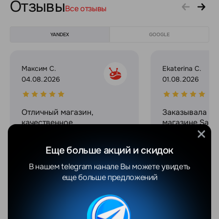
Отзывы
Все отзывы
YANDEX
GOOGLE
Максим С.
Ekaterina C.
04.08.2026
01.08.2026
Отличный магазин,
Заказывала в 
качественное
магазине Sams
обслуживание, вежливые
Ultra и хочу п
сотрудники! Спасибо
впечатлениями
Еще больше акций и скидок
огромное за сервис и
прошла макси
связь на протяжении всего
комфортно, ре
В нашем telegram канале Вы можете увидеть
процесса покупки!
работают опер
еще больше предложений
Выдали офици
гарантию и че
при этом оказ
из лучших на р