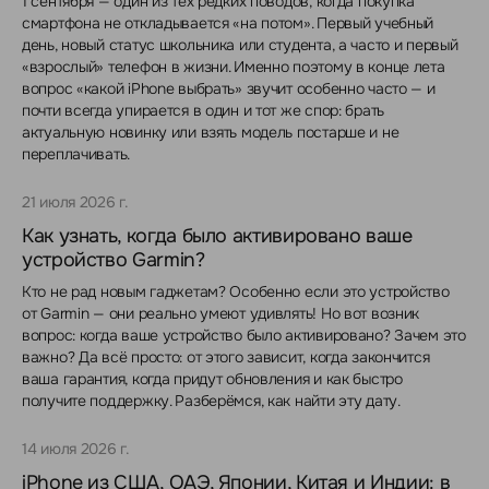
1 сентября — один из тех редких поводов, когда покупка
смартфона не откладывается «на потом». Первый учебный
день, новый статус школьника или студента, а часто и первый
«взрослый» телефон в жизни. Именно поэтому в конце лета
вопрос «какой iPhone выбрать» звучит особенно часто — и
почти всегда упирается в один и тот же спор: брать
актуальную новинку или взять модель постарше и не
переплачивать.
21 июля 2026 г.
Как узнать, когда было активировано ваше
устройство Garmin?
Кто не рад новым гаджетам? Особенно если это устройство
от Garmin — они реально умеют удивлять! Но вот возник
вопрос: когда ваше устройство было активировано? Зачем это
важно? Да всё просто: от этого зависит, когда закончится
ваша гарантия, когда придут обновления и как быстро
получите поддержку. Разберёмся, как найти эту дату.
14 июля 2026 г.
iPhone из США, ОАЭ, Японии, Китая и Индии: в