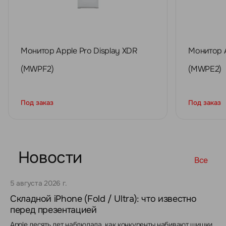
Монитор Apple Pro Display XDR
Монитор A
(MWPF2)
(MWPE2)
Под заказ
Под заказ
Новости
Все
5 августа 2026 г.
Складной iPhone (Fold / Ultra): что известно
перед презентацией
Apple десять лет наблюдала, как конкуренты набивают шишки