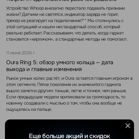
Устройство Whoop внезапно перестало подавать признаки
жизни? Датчики не светятся, индикатор заряда не горит,
трекер не реагирует на подключение?** Мы столкнулись с
этой ситуацией и нашли нестандартный способ, который
реально работает. Рассказываем, что делать, когда гаджет
становится «кирпичом», а стандартные методы не помогают.
11 июня 2026 г.
Oura Ring 5: обзор умного кольца — дата
выхода и главные изменения
Рынок умных колес растёт, и Oura остается главным игроком в
этом сегменте. Пятое поколение их знаменитого гаджета
вышло заметно другим: тоньше, легче и точнее, чем раньше.
Если предыдущие модели критиковали за громоздкость, то
новинку создавали с мыслью о том, чтобы она вообще не
ощущалась на пальце.
5 июня 2026 г.
Проблемы с сотовой связью и Wi-Fi на iPhone:
Еще больше акций и скидок