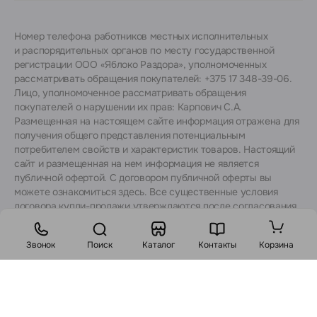
Номер телефона работников местных исполнительных
и распорядительных органов по месту государственной
регистрации ООО «Яблоко Раздора», уполномоченных
рассматривать обращения покупателей: +375 17 348-39-06.
Лицо, уполномоченное рассматривать обращения
покупателей о нарушении их прав: Карпович С.А.
Размещенная на настоящем сайте информация отражена для
получения общего представления потенциальным
потребителем свойств и характеристик товаров. Настоящий
сайт и размещенная на нем информация не является
публичной офертой. С договором публичной оферты вы
можете ознакомиться
здесь
. Все существенные условия
договора купли-продажи утверждаются после согласования
с консультантами.
Звонок
Поиск
Каталог
Контакты
Корзина