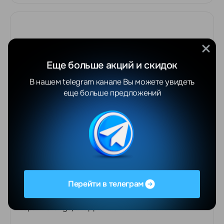
Еще больше акций и скидок
В нашем telegram канале Вы можете увидеть
еще больше предложений
СКИДКА -23%
3450
BYN
4244 BYN
Перейти в телеграм
Garmin Fenix 8 51 Amoled Sapphire Titanium with
Spark Orange/Grapphite Silicone Band