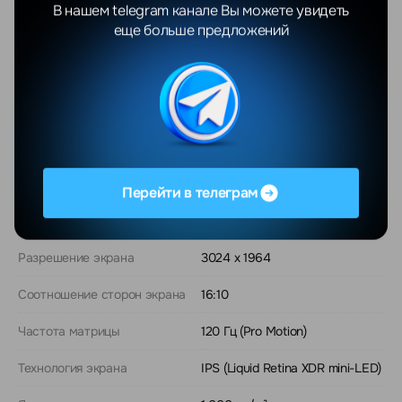
В нашем telegram канале Вы можете увидеть
Для юридических лиц предусмотрена оплата по
еще больше предложений
безналичному расчету с НДС.
О модели
Общие
Перейти в телеграм
Диагональ экрана
14.2"
Разрешение экрана
3024 x 1964
Соотношение сторон экрана
16:10
Частота матрицы
120 Гц (Pro Motion)
Технология экрана
IPS (Liquid Retina XDR mini-LED)