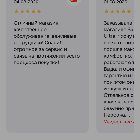
04.08.2026
01.08.2026
Отличный магазин,
Заказывала в 
качественное
магазине Sams
обслуживание, вежливые
Ultra и хочу п
сотрудники! Спасибо
впечатлениями
огромное за сервис и
прошла макси
связь на протяжении всего
комфортно, ре
процесса покупки!
работают опер
Выдали офици
гарантию и че
при этом оказ
из лучших на р
Отдельное спа
классные пода
безумно прият
Персонал ...
Увидеть весь о