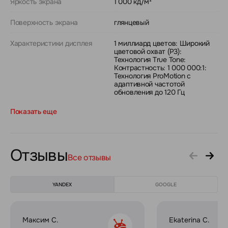
Яркость экрана
1 000 кд/м²
Поверхность экрана
глянцевый
Характеристики дисплея
1 миллиард цветов: Широкий
цветовой охват (P3):
Технология True Tone:
Контрастность: 1 000 000:1:
Технология ProMotion с
адаптивной частотой
обновления до 120 Гц
Показать еще
Отзывы
Все отзывы
YANDEX
GOOGLE
Максим С.
Ekaterina C.