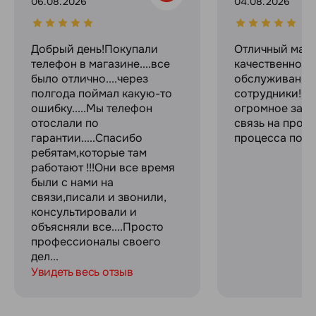
06.08.2026
04.08.2026
Добрый день!Покупали
Отличный мага
телефон в магазине....все
качественное
было отлично....через
обслуживание
полгода поймал какую-то
сотрудники! С
ошибку.....Мы телефон
огромное за с
отослали по
связь на прот
гарантии.....Спасибо
процесса поку
ребятам,которые там
работают !!!Они все время
были с нами на
связи,писали и звонили,
консультировали и
объясняли все....Просто
профессионалы своего
дел...
Увидеть весь отзыв