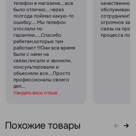
телефон в магазине....все
качественное
было отлично....через
обслуживание
полгода поймал какую-то
сотрудники! С
ошибку.....Мы телефон
огромное за с
отослали по
связь на прот
гарантии.....Спасибо
процесса поку
ребятам,которые там
работают !!!Они все время
были с нами на
связи,писали и звонили,
консультировали и
объясняли все....Просто
профессионалы своего
дел...
Увидеть весь отзыв
Похожие товары