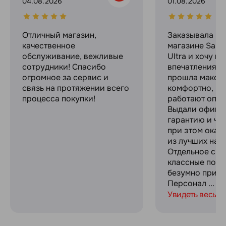
04.08.2026
01.08.2026
Отличный магазин,
Заказывала в 
качественное
магазине Sams
обслуживание, вежливые
Ultra и хочу п
сотрудники! Спасибо
впечатлениями
огромное за сервис и
прошла макси
связь на протяжении всего
комфортно, ре
процесса покупки!
работают опер
Выдали офици
гарантию и че
при этом оказ
из лучших на р
Отдельное спа
классные пода
безумно прият
Персонал ...
Увидеть весь о