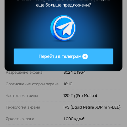
безналичному расчету с НДС.
еще больше предложений
О модели
Общие
Перейти в телеграм
Диагональ экрана
14.2"
Разрешение экрана
3024 x 1964
Соотношение сторон экрана
16:10
Частота матрицы
120 Гц (Pro Motion)
Технология экрана
IPS (Liquid Retina XDR mini-LED)
Яркость экрана
1 000 кд/м²