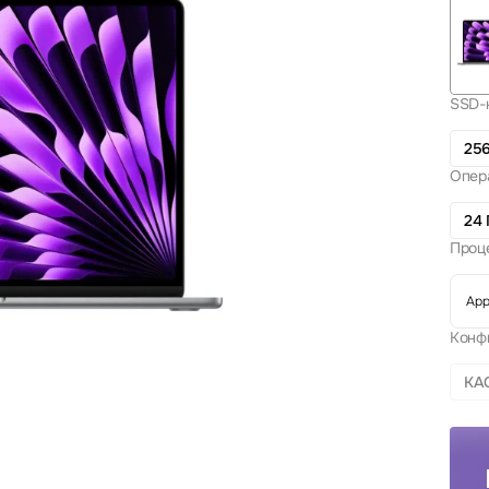
SSD-
256
Опер
24 
Проц
App
Конф
КА