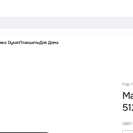
ика Dyson
Планшеты
Для Дома
Код 
Ma
51
Цвет: