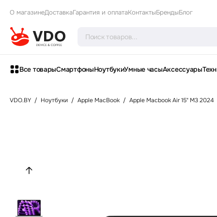
О магазине
Доставка
Гарантия и оплата
Контакты
Бренды
Блог
Все товары
Смартфоны
Ноутбуки
Умные часы
Аксессуары
Техн
VDO.BY
/
Ноутбуки
/
Apple MacBook
/
Apple Macbook Air 15" M3 2024