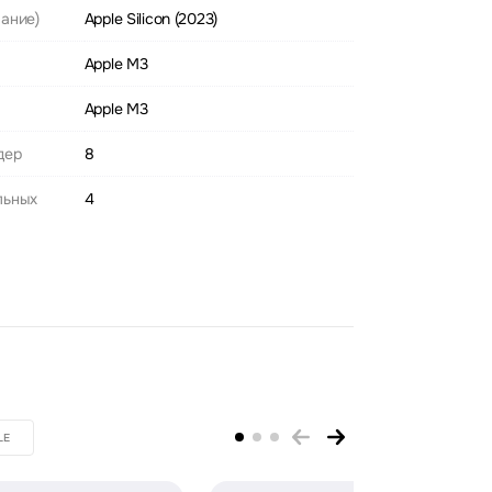
ание)
Apple Silicon (2023)
Apple M3
Apple M3
дер
8
льных
4
LE