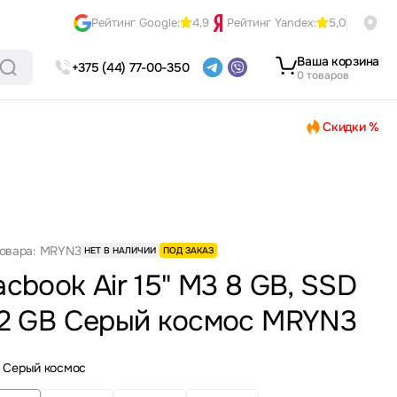
Рейтинг Google:
4,9
Рейтинг Yandex:
5,0
Ваша корзина
+375 (44) 77-00-350
0 товаров
Скидки %
товара: MRYN3
НЕТ В НАЛИЧИИ
ПОД ЗАКАЗ
cbook Air 15" M3 8 GB, SSD
2 GB Серый космос MRYN3
Серый космос