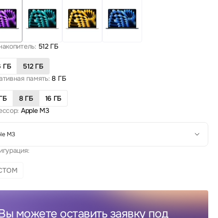
накопитель:
512 ГБ
 ГБ
512 ГБ
ативная память:
8 ГБ
ГБ
8 ГБ
16 ГБ
ессор:
Apple M3
le M3
игурация:
СТОМ
Вы можете оставить заявку под