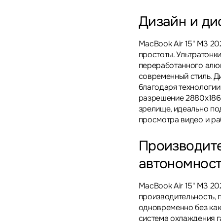
Дизайн и ди
MacBook Air 15" M3 20
простоты. Ультратонк
переработанного алюм
современный стиль. Д
благодаря технологии 
разрешение 2880x186
зрелище, идеально по
просмотра видео и ра
Производите
автономнос
MacBook Air 15" M3 2
производительность, 
одновременно без как
система охлаждения га