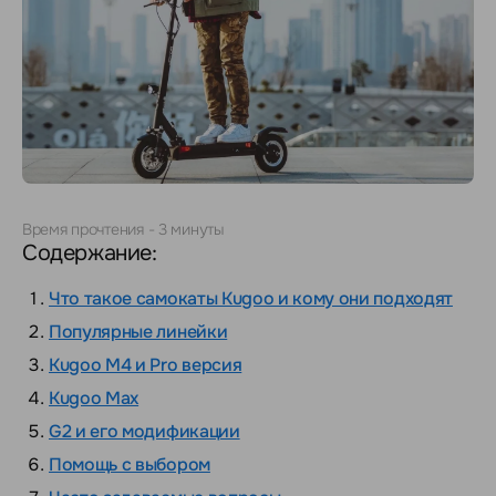
Время прочтения -
3 минуты
Содержание:
Что такое самокаты Kugoo и кому они подходят
Популярные линейки
Kugoo M4 и Pro версия
Kugoo Max
G2 и его модификации
Помощь с выбором