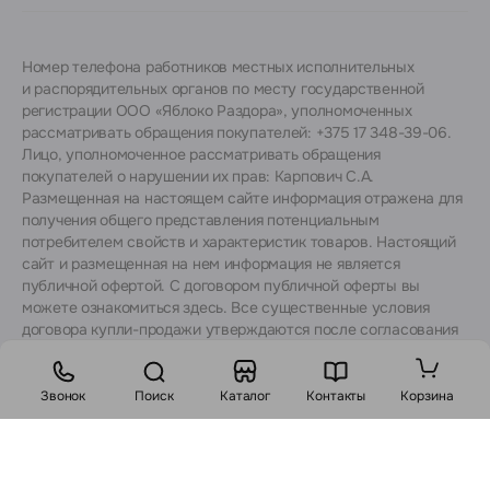
Номер телефона работников местных исполнительных
и распорядительных органов по месту государственной
регистрации ООО «Яблоко Раздора», уполномоченных
рассматривать обращения покупателей: +375 17 348-39-06.
Лицо, уполномоченное рассматривать обращения
покупателей о нарушении их прав: Карпович С.А.
Размещенная на настоящем сайте информация отражена для
получения общего представления потенциальным
потребителем свойств и характеристик товаров. Настоящий
сайт и размещенная на нем информация не является
публичной офертой. С договором публичной оферты вы
можете ознакомиться
здесь
. Все существенные условия
договора купли-продажи утверждаются после согласования
с консультантами.
Звонок
Поиск
Каталог
Контакты
Корзина