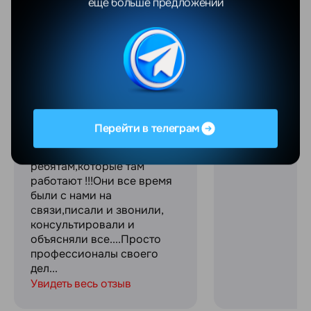
еще больше предложений
Валентина Яцушкевич
Максим С.
06.08.2026
04.08.2026
Добрый день!Покупали
Отличный мага
телефон в магазине....все
качественное
было отлично....через
обслуживание
полгода поймал какую-то
сотрудники! С
ошибку.....Мы телефон
огромное за с
Перейти в телеграм
отослали по
связь на прот
гарантии.....Спасибо
процесса поку
ребятам,которые там
работают !!!Они все время
были с нами на
связи,писали и звонили,
консультировали и
объясняли все....Просто
профессионалы своего
дел...
Увидеть весь отзыв