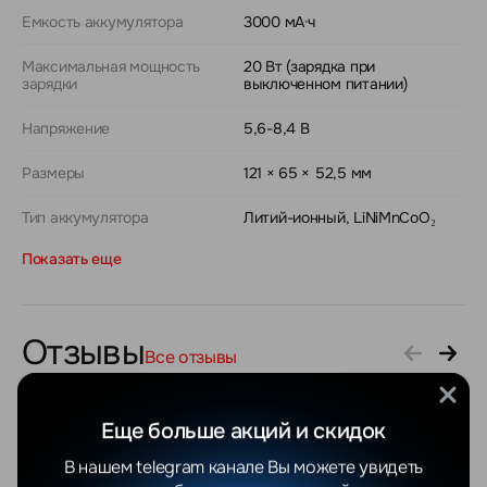
Емкость аккумулятора
3000 мА·ч
Максимальная мощность
20 Вт (зарядка при
зарядки
выключенном питании)
Напряжение
5,6-8,4 В
Размеры
121 × 65 × 52,5 мм
Тип аккумулятора
Литий-ионный, LiNiMnCoO₂
Показать еще
Отзывы
Все отзывы
YANDEX
GOOGLE
Еще больше акций и скидок
В нашем telegram канале Вы можете увидеть