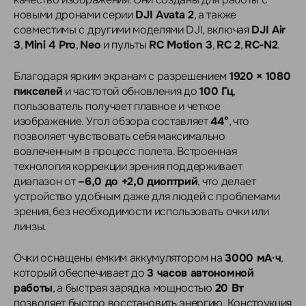
новыми дронами серии
DJI Avata 2
, а также
совместимы с другими моделями DJI, включая
DJI Air
3
,
Mini 4 Pro
,
Neo
и пульты
RC Motion 3
,
RC 2
,
RC-N2
.
Благодаря ярким экранам с разрешением
1920 × 1080
пикселей
и частотой обновления до
100 Гц
,
пользователь получает плавное и четкое
изображение. Угол обзора составляет
44°
, что
позволяет чувствовать себя максимально
вовлеченным в процесс полета. Встроенная
технология коррекции зрения поддерживает
диапазон от
–6,0 до +2,0 диоптрий
, что делает
устройство удобным даже для людей с проблемами
зрения, без необходимости использовать очки или
линзы.
Очки оснащены емким аккумулятором на
3000 мА·ч
,
который обеспечивает до
3 часов автономной
работы
, а быстрая зарядка мощностью
20 Вт
позволяет быстро восстановить энергию. Конструкция