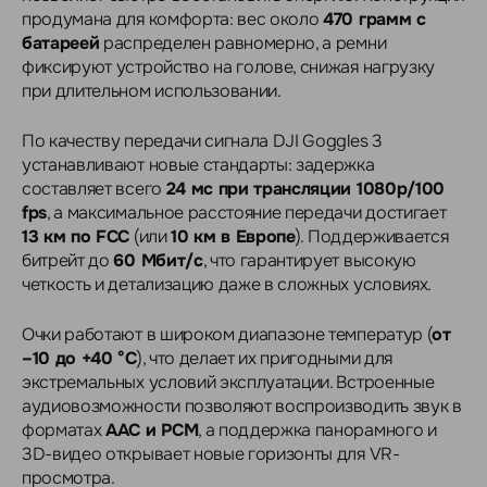
продумана для комфорта: вес около
470 грамм с
батареей
распределен равномерно, а ремни
фиксируют устройство на голове, снижая нагрузку
при длительном использовании.
По качеству передачи сигнала DJI Goggles 3
устанавливают новые стандарты: задержка
составляет всего
24 мс при трансляции 1080p/100
fps
, а максимальное расстояние передачи достигает
13 км по FCC
(или
10 км в Европе
). Поддерживается
битрейт до
60 Мбит/с
, что гарантирует высокую
четкость и детализацию даже в сложных условиях.
Очки работают в широком диапазоне температур (
от
–10 до +40 °C
), что делает их пригодными для
экстремальных условий эксплуатации. Встроенные
аудиовозможности позволяют воспроизводить звук в
форматах
AAC и PCM
, а поддержка панорамного и
3D-видео открывает новые горизонты для VR-
просмотра.