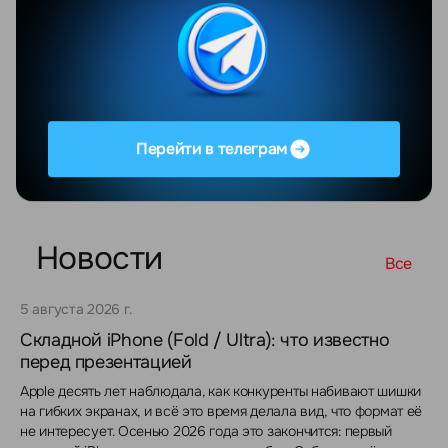
консультировали и
объясняли все....Просто
профессионалы своего
дел...
Увидеть весь отзыв
Перейти в телеграм
Новости
Все
5 августа 2026 г.
Складной iPhone (Fold / Ultra): что известно
перед презентацией
Apple десять лет наблюдала, как конкуренты набивают шишки
на гибких экранах, и всё это время делала вид, что формат её
не интересует. Осенью 2026 года это закончится: первый