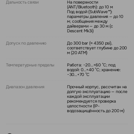
Дальность связи
На поверхности
(ANT/Bluetooth): до 10 м
Под водой (SubWave™):
параметры давления — до 10
м; сообщения между
дайверами — до 30 м (с
Descent Mk3i)
Допуск по давлению
До 300 bar (≈ 4350 psi),
соответствует глубине до 200
м (20 ATM)
Температурные пределы
Работа: −20…+60 °C; под
водой: 0…+40 °C; хранение:
−30…+70 °C
Диапазон давления
Прочный корпус, рассчитан на
долгую эксплуатацию — после
каждой эксплуатации
рекомендуется проверка
целостности (IP-
водозащищённость до 200 м)