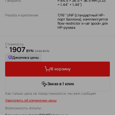
Габариты
≈ 84.5 × 36.5 × 36.5 мм (3.33″
× 1.44″ × 1.44″)
Резьба и крепление
7/16″ UNF (стандартный HP-
порт баллона), комплектуется
flow-restrictor и «air spool» для
HP-рукава
Стоимость:
1907
*
BYN
2346 BYN
Динамика цены
В корзину
Заказ в 1 клик
Как только цена на товар понизится, мы вам сообщим
Уведомить об изменении цены
Возможность оплаты: