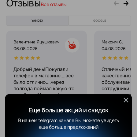
Отзывы
Все отзывы
YANDEX
GOOGLE
Валентина Яцушкевич
Максим С.
06.08.2026
04.08.2026
Добрый день!Покупали
Отличный мага
телефон в магазине....все
качественное
было отлично....через
обслуживание
полгода поймал какую-то
сотрудники! С
ошибку.....Мы телефон
огромное за с
отослали по
связь на прот
гарантии.....Спасибо
процесса поку
Еще больше акций и скидок
ребятам,которые там
В нашем telegram канале Вы можете увидеть
работают !!!Они все время
еще больше предложений
были с нами на
связи,писали и звонили,