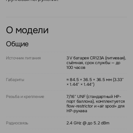
О модели
Общие
Источник питания
3 V батарея CR123A (литиевая),
съёмная, срок службы — до
100 часов
Габариты
≈ 84.5 × 36.5 × 36.5 мм (3.33″
× 1.44″ × 1.44″)
Резьба и крепление
7/16″ UNF (стандартный HP-
порт баллона), комплектуется
flow-restrictor и «air spool» для
HP-рукава
Радиосвязь
2.4 GHz @ до 5.2 dBm