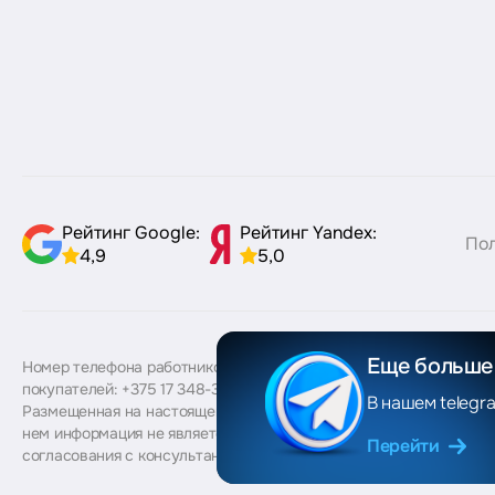
Рейтинг Google:
Рейтинг Yandex:
Пол
4,9
5,0
Еще больше 
Номер телефона работников местных исполнительных и распоря
покупателей: +375 17 348-39-06. Лицо, уполномоченное рассмат
В нашем telegr
Размещенная на настоящем сайте информация отражена для пол
нем информация не является публичной офертой. С договором 
Перейти
согласования с консультантами.