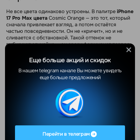
Не все цвета одинаково устроены. В палитре
iPhone
17 Pro Max цвета
Cosmic Orange — это тот, который
сначала привлекает взгляд, а потом остаётся
частью повседневности. Он не «кричит», но и не
сливается с обстановкой. Такой оттенок не
выбирают случайно — он сразу формирует первое
впечатление.
Еще больше акций и скидок
iPhone 17 Pro Max Cosmic Orange
смотрится живо и
В нашем telegram канале Вы можете увидеть
немного необычно, но при этом остаётся
еще больше предложений
максимально уютным в использовании: на
фотографиях цвет передаётся насыщенно, а в руках
ощущается как что-то живое, не застылое.
Почему Cosmic Orange
работает
Перейти в телеграм
Цвет — это не только внешняя оболочка. Он влияет