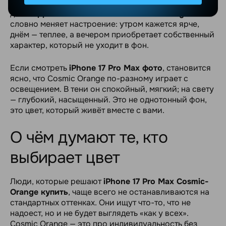
на то, как мы воспринимаем устройство каждый
день.
Apple iPhone 17 Pro Max Cosmic Orange
словно меняет настроение: утром кажется ярче,
днём — теплее, а вечером приобретает собственный
характер, который не уходит в фон.
Если смотреть
iPhone 17 Pro Max фото
, становится
ясно, что Cosmic Orange по-разному играет с
освещением. В тени он спокойный, мягкий; на свету
— глубокий, насыщенный. Это не однотонный фон,
это цвет, который живёт вместе с вами.
О чём думают те, кто
выбирает цвет
Люди, которые решают
iPhone 17 Pro Max Cosmic-
Orange купить
, чаще всего не останавливаются на
стандартных оттенках. Они ищут что-то, что не
надоест, но и не будет выглядеть «как у всех».
Cosmic Orange — это про индивидуальность без