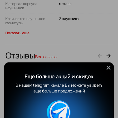
Материал корпуса
металл
наушников
Количество наушников
2 наушника
гарнитуры
Показать еще
Отзывы
Все отзывы
YANDEX
GOOGLE
Еще больше акций и скидок
В нашем telegram канале Вы можете увидеть
Валентина Яцушкевич
Максим С.
еще больше предложений
06.08.2026
04.08.2026
Добрый день!Покупали
Отличный мага