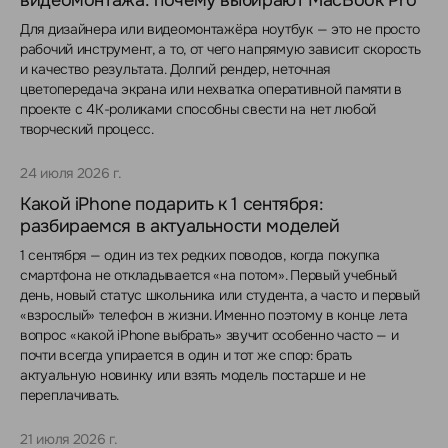
видеомонтажа: почему выбирают MacBook Pro
Для дизайнера или видеомонтажёра ноутбук — это не просто
рабочий инструмент, а то, от чего напрямую зависит скорость
и качество результата. Долгий рендер, неточная
цветопередача экрана или нехватка оперативной памяти в
проекте с 4K-роликами способны свести на нет любой
творческий процесс.
24 июля 2026 г.
Какой iPhone подарить к 1 сентября:
разбираемся в актуальности моделей
1 сентября — один из тех редких поводов, когда покупка
смартфона не откладывается «на потом». Первый учебный
день, новый статус школьника или студента, а часто и первый
«взрослый» телефон в жизни. Именно поэтому в конце лета
вопрос «какой iPhone выбрать» звучит особенно часто — и
почти всегда упирается в один и тот же спор: брать
актуальную новинку или взять модель постарше и не
переплачивать.
21 июля 2026 г.