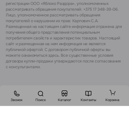
регистрации ООО «Яблоко Раздора», уполномоченных
рассматривать обращения покупателей: +375 17 348-39-06.
Лицо, уполномоченное рассматривать обращения
покупателей о нарушении их прав: Карпович С.А.
Размещенная на настоящем сайте информация отражена для
получения общего представления потенциальным
потребителем свойств и характеристик товаров. Настоящий
сайт и размещенная на нем информация не является
публичной офертой. С договором публичной оферты вы
можете ознакомиться
здесь
. Все существенные условия
договора купли-продажи утверждаются после согласования
с консультантами.
Звонок
Поиск
Каталог
Контакты
Корзина
Стоимость:
1759
BYN
2164 BYN