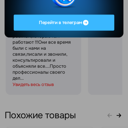
телефон в магазине....все
качественное
было отлично....через
обслуживание
полгода поймал какую-то
сотрудники! С
ошибку.....Мы телефон
огромное за с
Перейти в телеграм
отослали по
связь на прот
гарантии.....Спасибо
процесса поку
ребятам,которые там
работают !!!Они все время
были с нами на
связи,писали и звонили,
консультировали и
объясняли все....Просто
профессионалы своего
дел...
Увидеть весь отзыв
Похожие товары