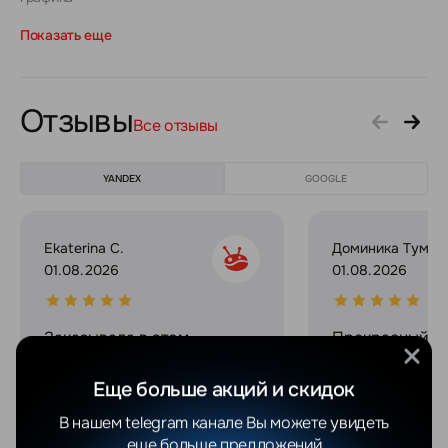
Показать еще
Отзывы
Все отзывы
YANDEX
GOOGLE
Ekaterina C.
Доминика Тумил
01.08.2026
01.08.2026
Заказывала в этом
Прекрасный ма
магазине Samsung S25
Продавец оче
Ultra и хочу поделиться
и приятный. Д
Еще больше акций и скидок
впечатлениями. Покупка
гарантию, пок
прошла максимально
телефон по оч
В нашем telegram канале Вы можете увидеть
комфортно, ребята
цене. Спасибо
еще больше предложений