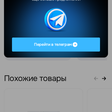
работают оперативно.
Всем очень ре
Выдали официальную
😇❤️❤️
гарантию и чек. Стоимость
при этом оказалась одной
из лучших на рынке!
Отдельное спасибо за
классные подарки —
безумно приятно!
Перейти в телеграм
Персонал ...
Увидеть весь отзыв
Похожие товары