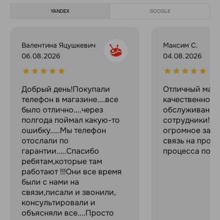
YANDEX
GOOGLE
Валентина Яцушкевич
Максим С.
06.08.2026
04.08.2026
Добрый день!Покупали
Отличный мага
телефон в магазине....все
качественное
было отлично....через
обслуживание
полгода поймал какую-то
сотрудники! С
ошибку.....Мы телефон
огромное за с
отослали по
связь на прот
гарантии.....Спасибо
процесса поку
ребятам,которые там
работают !!!Они все время
были с нами на
связи,писали и звонили,
консультировали и
объясняли все....Просто