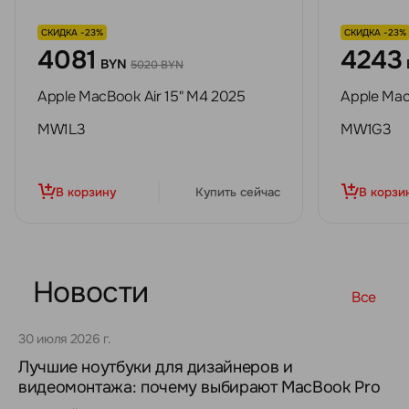
СКИДКА -23%
СКИДКА -23%
4081
4243
BYN
5020 BYN
Apple MacBook Air 15" M4 2025
Apple Mac
MW1L3
MW1G3
В корзину
Купить сейчас
В корзи
Новости
Все
30 июля 2026 г.
Лучшие ноутбуки для дизайнеров и
видеомонтажа: почему выбирают MacBook Pro