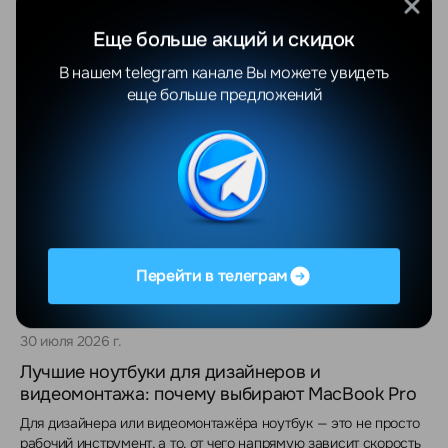
Еще больше акций и скидок
Новости
Все
В нашем telegram канале Вы можете увидеть
еще больше предложений
5 августа 2026 г.
Складной iPhone (Fold / Ultra): что известно
перед презентацией
Apple десять лет наблюдала, как конкуренты набивают шишки
на гибких экранах, и всё это время делала вид, что формат её
не интересует. Осенью 2026 года это закончится: первый
складной iPhone покажут уже в сентябре. Собрали всё, что
Перейти в телеграм
известно на сегодня, — и главное, разобрались, что с этим
делать белорусскому покупателю.
30 июля 2026 г.
Лучшие ноутбуки для дизайнеров и
видеомонтажа: почему выбирают MacBook Pro
Для дизайнера или видеомонтажёра ноутбук — это не просто
рабочий инструмент, а то, от чего напрямую зависит скорость