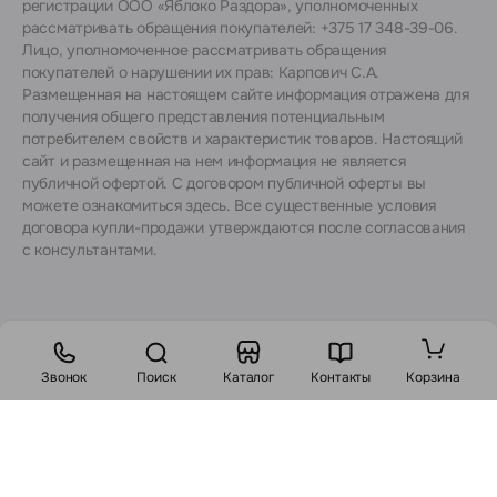
регистрации ООО «Яблоко Раздора», уполномоченных
рассматривать обращения покупателей: +375 17 348-39-06.
Лицо, уполномоченное рассматривать обращения
покупателей о нарушении их прав: Карпович С.А.
Размещенная на настоящем сайте информация отражена для
получения общего представления потенциальным
потребителем свойств и характеристик товаров. Настоящий
сайт и размещенная на нем информация не является
публичной офертой. С договором публичной оферты вы
можете ознакомиться
здесь
. Все существенные условия
договора купли-продажи утверждаются после согласования
с консультантами.
Звонок
Поиск
Каталог
Контакты
Корзина
Стоимость:
568
BYN
699 BYN