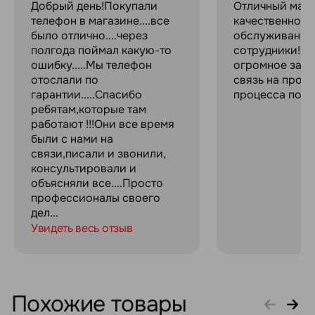
Добрый день!Покупали
Отличный мага
телефон в магазине....все
качественное
было отлично....через
обслуживание
полгода поймал какую-то
сотрудники! С
ошибку.....Мы телефон
огромное за с
отослали по
связь на прот
гарантии.....Спасибо
процесса поку
ребятам,которые там
работают !!!Они все время
были с нами на
связи,писали и звонили,
консультировали и
объясняли все....Просто
профессионалы своего
дел...
Увидеть весь отзыв
Похожие товары