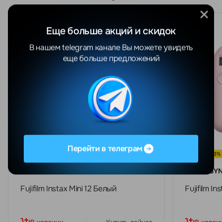
Еще больше акций и скидок
В нашем telegram канале Вы можете увидеть
еще больше предложений
Перейти в телеграм
СКИДКА -23%
СКИДКА -23%
568
412
BYN
BY
699 BYN
Fujifilm Instax Mini 12 Белый
Fujifilm I