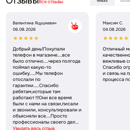
Отзывы
Все отзывы
YANDEX
GOOG
Валентина Яцушкевич
Максим С.
06.08.2026
04.08.2026
Добрый день!Покупали
Отличный м
телефон в магазине....все
качественн
было отлично....через полгода
вежливые с
поймал какую-то
Спасибо ог
ошибку.....Мы телефон
и связь на 
отослали по
процесса по
гарантии.....Спасибо
ребятам,которые там
работают !!!Они все время
были с нами на связи,писали
и звонили, консультировали и
объясняли все....Просто
профессионалы своего дел...
Увидеть весь отзыв