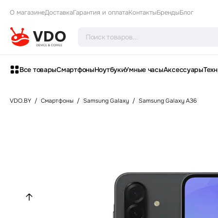
О магазине
Доставка
Гарантия и оплата
Контакты
Бренды
Блог
Все товары
Смартфоны
Ноутбуки
Умные часы
Аксессуары
Техн
VDO.BY
/
Смартфоны
/
Samsung Galaxy
/
Samsung Galaxy A36