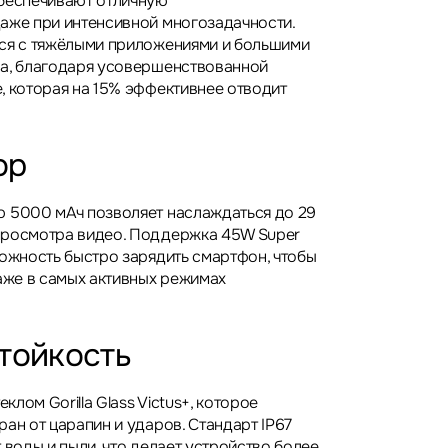
обеспечивают отличную
аже при интенсивной многозадачности.
ся с тяжёлыми приложениями и большими
ва, благодаря усовершенствованной
, которая на 15% эффективнее отводит
ор
 5000 мАч позволяет наслаждаться до 29
просмотра видео. Поддержка 45W Super
можность быстро зарядить смартфон, чтобы
даже в самых активных режимах
тойкость
лом Gorilla Glass Victus+, которое
ан от царапин и ударов. Стандарт IP67
 воды и пыли, что делает устройство более