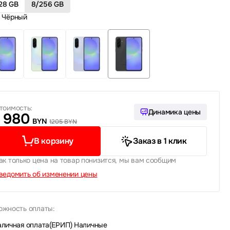
28 GB
8/256 GB
Чёрный
тоимость:
Динамика цены
980
BYN
1205 BYN
В корзину
Заказ в 1 клик
ак только цена на товар понизится, мы вам сообщим
ведомить об изменении цены
ожность оплаты:
аличная оплата(ЕРИП)
|
Наличные