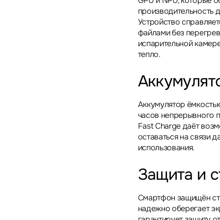
GPU и NPU, которые 
производительность д
Устройство справляет
файлами без перегре
испарительной камере
тепло.
Аккумулят
Аккумулятор ёмкостью
часов непрерывного 
Fast Charge даёт воз
оставаться на связи 
использования.
Защита и с
Смартфон защищён стек
надежно оберегает экр
гарантирует защиту от