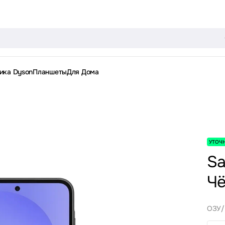
ика Dyson
Планшеты
Для Дома
УТОЧ
Sa
Ч
ОЗУ/