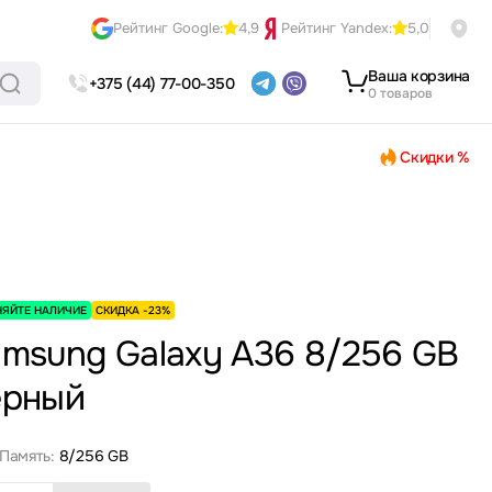
Рейтинг Google:
4,9
Рейтинг Yandex:
5,0
Ваша корзина
+375 (44) 77-00-350
0 товаров
Скидки %
НЯЙТЕ НАЛИЧИЕ
СКИДКА -23%
msung Galaxy A36 8/256 GB
ёрный
Память:
8/256 GB