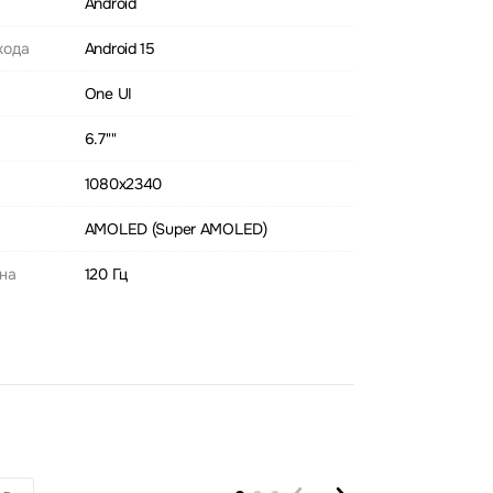
Android
хода
Android 15
One UI
6.7""
1080x2340
AMOLED (Super AMOLED)
ана
120 Гц