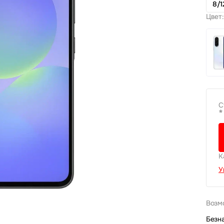
8/1
Цвет:
С
*
К
У
Возм
Безн