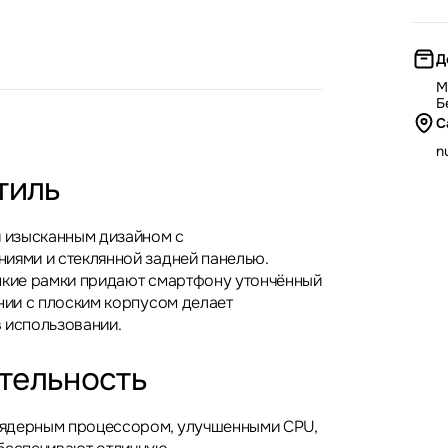
Д
М
Б
С
nu
тиль
я изысканным дизайном с
иями и стеклянной задней панелью.
нкие рамки придают смартфону утончённый
ании с плоским корпусом делает
 использовании.
тельность
ядерным процессором, улучшенными CPU,