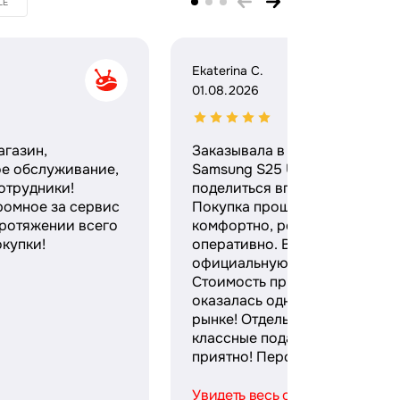
LE
Ekaterina C.
01.08.2026
агазин,
Заказывала в этом магазине
ое обслуживание,
Samsung S25 Ultra и хочу
отрудники!
поделиться впечатлениями.
ромное за сервис
Покупка прошла максимальн
протяжении всего
комфортно, ребята работают
купки!
оперативно. Выдали
официальную гарантию и чек
Стоимость при этом
оказалась одной из лучших н
рынке! Отдельное спасибо за
классные подарки — безумно
приятно! Персонал ...
Увидеть весь отзыв