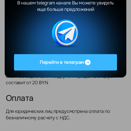
официальными поставщиками и гарантируем 100%
В нашем telegram канале Вы можете увидеть
оригинальность продукции Apple. Перед покупкой вы
еще больше предложений
всегда можете проверить IMEI устройства.
Доставка
Мы осуществляем доставку по всей Беларуси: Минск,
Брест, Гродно, Витебск, Гомель, Могилёв и области.
Перейти в телеграм
Жителям Минска доставка обойдется совершенно
бесплатно при покупке товара от 700 BYN, а
стоимость доставки по другим городам Беларуси
составит от 20 BYN
Оплата
Для юридических лиц предусмотрена оплата по
безналичному расчету с НДС.