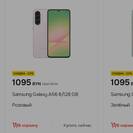
СКИДКА -23%
СКИДКА -23%
1095
1095
BYN
1347 BYN
Samsung Galaxy A56 8/128 GB
Samsung G
Розовый
Зелёный
В корзину
Купить сейчас
В корзи