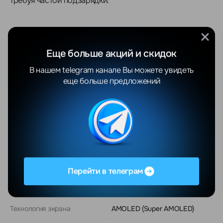
требуя частой подзарядки.
О модели
Еще больше акций и скидок
В нашем telegram канале Вы можете увидеть
Общие
еще больше предложений
Тип
смартфон
Операционная система
Android
Версия ОС на момент
Android 15
выхода
Размер экрана
6.7""
Перейти в телеграм
Разрешение экрана
1080x2340
Технология экрана
AMOLED (Super AMOLED)