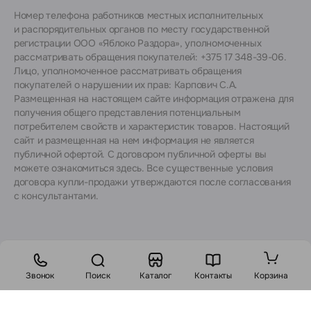
Номер телефона работников местных исполнительных
и распорядительных органов по месту государственной
регистрации ООО «Яблоко Раздора», уполномоченных
рассматривать обращения покупателей: +375 17 348-39-06.
Лицо, уполномоченное рассматривать обращения
покупателей о нарушении их прав: Карпович С.А.
Размещенная на настоящем сайте информация отражена для
получения общего представления потенциальным
потребителем свойств и характеристик товаров. Настоящий
сайт и размещенная на нем информация не является
публичной офертой. С договором публичной оферты вы
можете ознакомиться
здесь
. Все существенные условия
договора купли-продажи утверждаются после согласования
с консультантами.
Звонок
Поиск
Каталог
Контакты
Корзина
Стоимость: