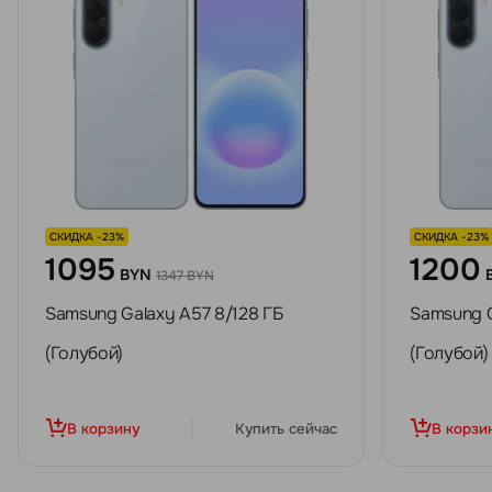
СКИДКА -23%
СКИДКА -23%
1095
1200
BYN
1347 BYN
Samsung Galaxy A57 8/128 ГБ
Samsung G
(Голубой)
(Голубой)
В корзину
Купить сейчас
В корзи