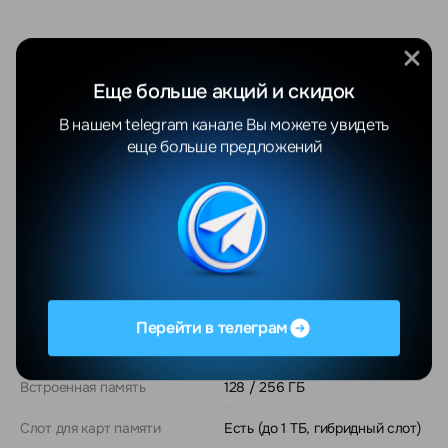
О модели
Еще больше акций и скидок
В нашем telegram канале Вы можете увидеть
Общие
еще больше предложений
Операционная система
Android 16, One UI 8
Процессор
Samsung Exynos 1680 (4 нм)
CPU
8-ядерный: до 2.9 ГГц
Графика (GPU)
Xclipse 550
Перейти в телеграм
Оперативная память
8 / 12 ГБ LPDDR5
Встроенная память
128 / 256 ГБ
Слот для карт памяти
Есть (до 1 ТБ, гибридный слот)