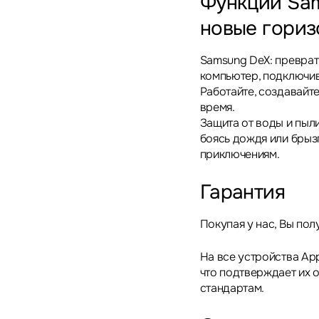
Функции Sam
новые гориз
Samsung DeX: преврат
компьютер, подключив
Работайте, создавайте
время.
Защита от воды и пыли
боясь дождя или брыз
приключениям.
Гарантия
Покупая у нас, Вы пол
На все устройства App
что подтверждает их 
стандартам.