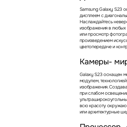
Samsung Galaxy S23 
дисплеем с диагональ
Наслаждайтесь неверо
изображения в любых 
или просмотр фотогра
произведением искус
цветопередаче и конт
Камеры- мир
Galaxy S23 оснащен 
модулем, технологией 
изображения. Создава
при слабом освещении,
ультраширокоугольный
всю красоту окружаю
или архитектурные ше