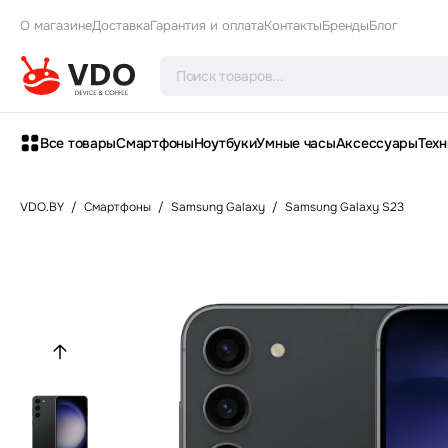
О магазине
Доставка
Гарантия и оплата
Контакты
Бренды
Блог
Все товары
Смартфоны
Ноутбуки
Умные часы
Аксессуары
Техн
VDO.BY
/
Смартфоны
/
Samsung Galaxy
/
Samsung Galaxy S23