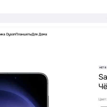
ика Dyson
Планшеты
Для Дома
НЕТ В
Sa
Чё
Цвет: