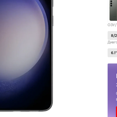
ОЗУ/
8/
Диаг
6.1"