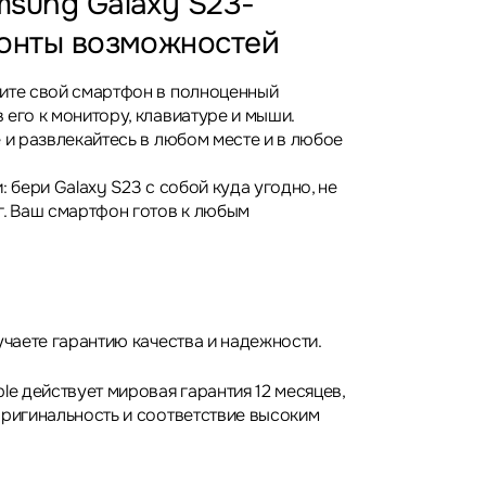
sung Galaxy S23-
онты возможностей
ите свой смартфон в полноценный
 его к монитору, клавиатуре и мыши.
 и развлекайтесь в любом месте и в любое
: бери Galaxy S23 с собой куда угодно, не
г. Ваш смартфон готов к любым
учаете гарантию качества и надежности.
le действует мировая гарантия 12 месяцев,
оригинальность и соответствие высоким