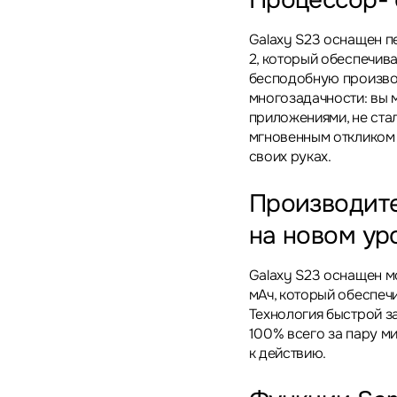
Процессор-
Galaxy S23 оснащен 
2, который обеспечив
бесподобную произво
многозадачности: вы 
приложениями, не ста
мгновенным откликом
своих руках.
Производите
на новом ур
Galaxy S23 оснащен 
мАч, который обеспеч
Технология быстрой з
100% всего за пару ми
к действию.