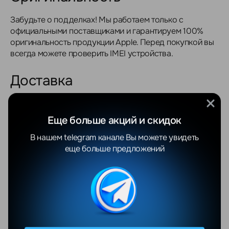
Забудьте о подделках! Мы работаем только с
официальными поставщиками и гарантируем 100%
оригинальность продукции Apple. Перед покупкой вы
всегда можете проверить IMEI устройства.
Доставка
Мы осуществляем доставку по всей Беларуси: Минск,
Брест, Гродно, Витебск, Гомель, Могилёв и области.
Еще больше акций и скидок
В нашем telegram канале Вы можете увидеть
Жителям Минска доставка обойдется совершенно
еще больше предложений
бесплатно при покупке товара от 700 BYN, а
стоимость доставки по другим городам Беларуси
составит от 20 BYN
Оплата
Для юридических лиц предусмотрена оплата по