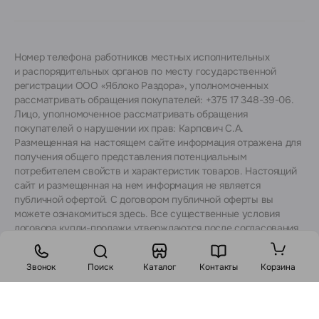
Номер телефона работников местных исполнительных
и распорядительных органов по месту государственной
регистрации ООО «Яблоко Раздора», уполномоченных
рассматривать обращения покупателей: +375 17 348-39-06.
Лицо, уполномоченное рассматривать обращения
покупателей о нарушении их прав: Карпович С.А.
Размещенная на настоящем сайте информация отражена для
получения общего представления потенциальным
потребителем свойств и характеристик товаров. Настоящий
сайт и размещенная на нем информация не является
публичной офертой. С договором публичной оферты вы
можете ознакомиться
здесь
. Все существенные условия
договора купли-продажи утверждаются после согласования
с консультантами.
Звонок
Поиск
Каталог
Контакты
Корзина
Стоимость: