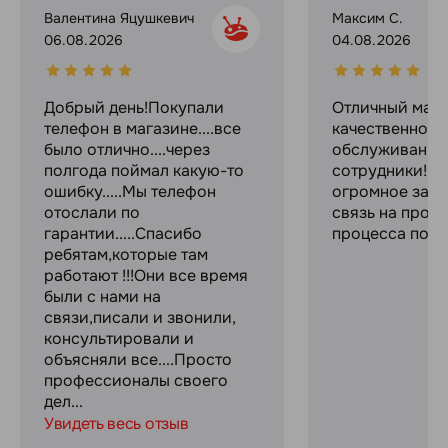
Валентина Яцушкевич
Максим С.
06.08.2026
04.08.2026
Добрый день!Покупали
Отличный мага
телефон в магазине....все
качественное
было отлично....через
обслуживание
полгода поймал какую-то
сотрудники! С
ошибку.....Мы телефон
огромное за с
отослали по
связь на прот
гарантии.....Спасибо
процесса поку
ребятам,которые там
работают !!!Они все время
были с нами на
связи,писали и звонили,
консультировали и
объясняли все....Просто
профессионалы своего
дел...
Увидеть весь отзыв