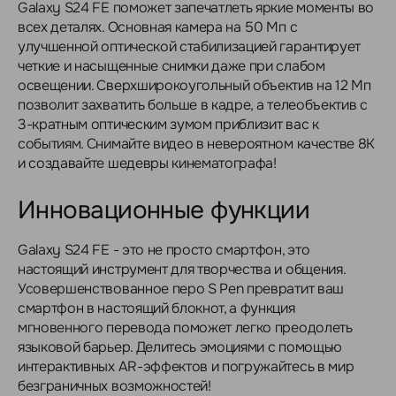
Galaxy S24 FE поможет запечатлеть яркие моменты во
всех деталях. Основная камера на 50 Мп с
улучшенной оптической стабилизацией гарантирует
четкие и насыщенные снимки даже при слабом
освещении. Сверхширокоугольный объектив на 12 Мп
позволит захватить больше в кадре, а телеобъектив с
3-кратным оптическим зумом приблизит вас к
событиям. Снимайте видео в невероятном качестве 8K
и создавайте шедевры кинематографа!
Инновационные функции
Galaxy S24 FE - это не просто смартфон, это
настоящий инструмент для творчества и общения.
Усовершенствованное перо S Pen превратит ваш
смартфон в настоящий блокнот, а функция
мгновенного перевода поможет легко преодолеть
языковой барьер. Делитесь эмоциями с помощью
интерактивных AR-эффектов и погружайтесь в мир
безграничных возможностей!