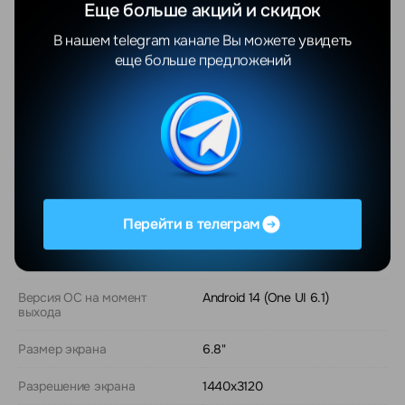
безналичному расчету с НДС.
Еще больше акций и скидок
В нашем telegram канале Вы можете увидеть
еще больше предложений
О модели
Общие
Тип
смартфон
Перейти в телеграм
Состояние устройства
новый
Операционная система
Android
Версия ОС на момент
Android 14 (One UI 6.1)
выхода
Размер экрана
6.8"
Разрешение экрана
1440x3120