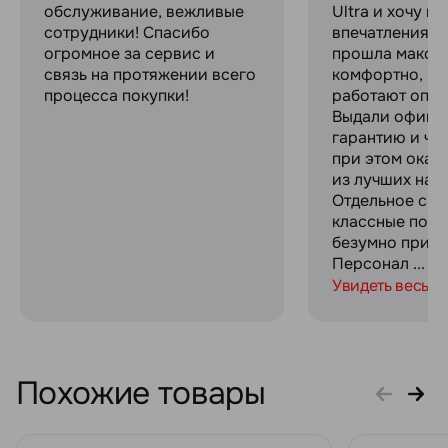
обслуживание, вежливые
Ultra и хочу п
сотрудники! Спасибо
впечатлениями
огромное за сервис и
прошла макси
связь на протяжении всего
комфортно, ре
процесса покупки!
работают опер
Выдали офици
гарантию и че
при этом оказ
из лучших на р
Отдельное спа
классные пода
безумно прият
Персонал ...
Увидеть весь о
Похожие товары