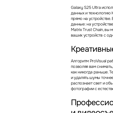
Galaxy S25 Ultra испо
данных и технологию 
прямо на устройстве. 
данные: на устройстве
Matrix Trust Chain, в
ваших устройств с од
Креативны
Алгоритм ProVisual р
позволяя вам снимать,
как никогда раньше. 
и удалять шумы точнее
распознает свет и об
фотографии с естеств
Профессио
и видеосъ