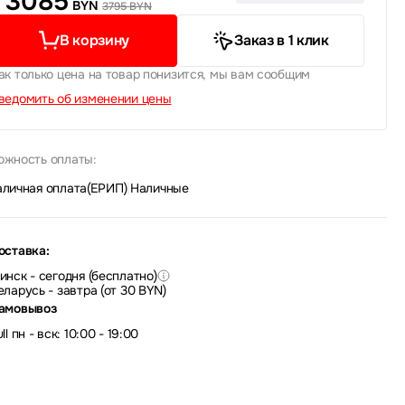
3085
BYN
3795 BYN
В корзину
Заказ в 1 клик
ак только цена на товар понизится, мы вам сообщим
ведомить об изменении цены
ожность оплаты:
аличная оплата(ЕРИП)
|
Наличные
оставка:
инск - сегодня (бесплатно)
еларусь - завтра (от 30 BYN)
амовывоз
ll пн - вск: 10:00 - 19:00