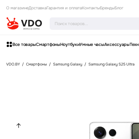
О магазине
Доставка
Гарантия и оплата
Контакты
Бренды
Блог
Все товары
Смартфоны
Ноутбуки
Умные часы
Аксессуары
Техн
VDO.BY
/
Смартфоны
/
Samsung Galaxy
/
Samsung Galaxy S25 Ultra