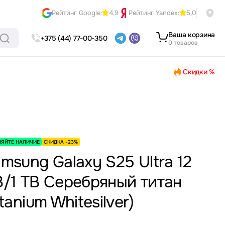
Рейтинг Google:
4,9
Рейтинг Yandex:
5,0
Ваша корзина
+375 (44) 77-00-350
0 товаров
Скидки %
НЯЙТЕ НАЛИЧИЕ
СКИДКА -23%
msung Galaxy S25 Ultra 12
/1 TB Серебряный титан
itanium Whitesilver)