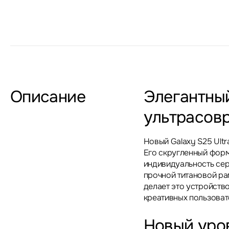
Описание
Элегантный
ультрасов
Новый Galaxy S25 Ultr
Его скругленный фор
индивидуальность сери
прочной титановой ра
делает это устройст
креативных пользоват
Новый уро