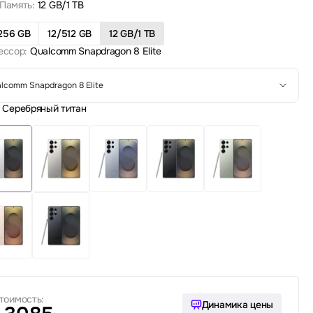
Память:
12 GB/1 TB
256 GB
12/512 GB
12 GB/1 TB
ессор:
Qualcomm Snapdragon 8 Elite
lcomm Snapdragon 8 Elite
Серебряный титан
тоимость:
Динамика цены