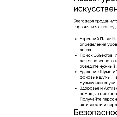
искусствен
Благодаря продвинуто
справляться с повсед
Утренний План: На
определения уров
делах.
Поиск Объектов: 
для мгновенного п
обведите нужный э
Удаление Шумов: 
фоновые шумы. Нас
музыку или звуки
Здоровье и Активн
помощью синхрони
Получайте персон
активности и сер
Безопасно