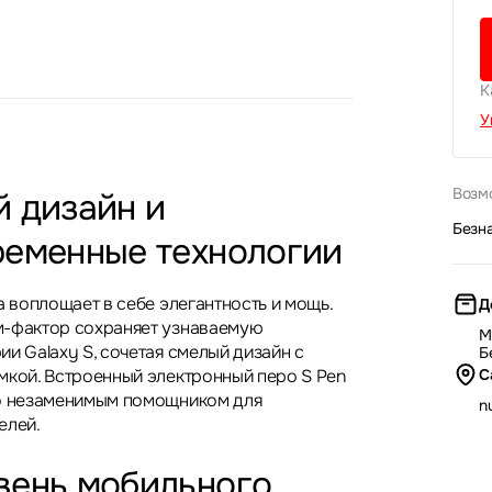
К
У
Возм
 дизайн и
Безн
ременные технологии
a воплощает в себе элегантность и мощь.
Д
м-фактор сохраняет узнаваемую
М
и Galaxy S, сочетая смелый дизайн с
Б
мкой. Встроенный электронный перо S Pen
С
во незаменимым помощником для
nu
елей.
вень мобильного