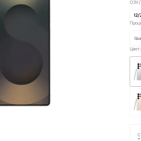
ОЗУ/
12/
Проц
Qua
Цвет:
С
*