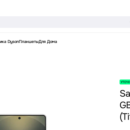
ика Dyson
Планшеты
Для Дома
УТОЧ
Sa
GB
(T