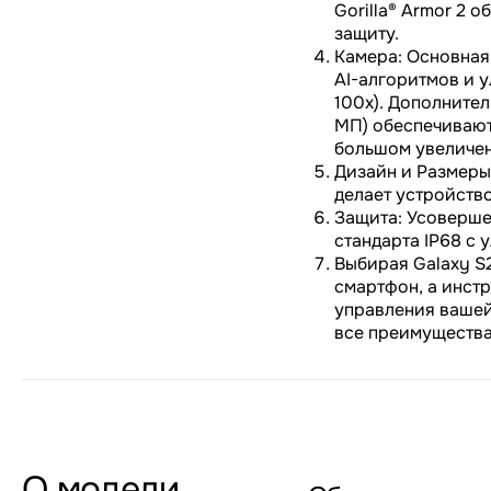
Gorilla® Armor 2 
защиту.
Камера: Основная
AI-алгоритмов и 
100x). Дополните
МП) обеспечивают
большом увеличен
Дизайн и Размеры:
делает устройств
Защита: Усоверше
стандарта IP68 с
Выбирая Galaxy S2
смартфон, а инстр
управления вашей
все преимущества
О модели