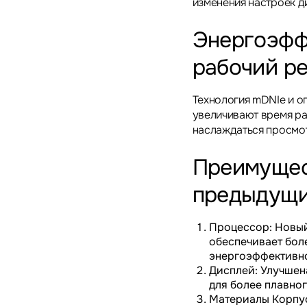
изменения настроек д
Энергоэфф
рабочий р
Технология mDNIe и о
увеличивают время ра
наслаждаться просмо
Преимущес
предыдущи
Процессор: Новый 
обеспечивает бол
энергоэффективно
Дисплей: Улучшен
для более плавно
Материалы Корпуса